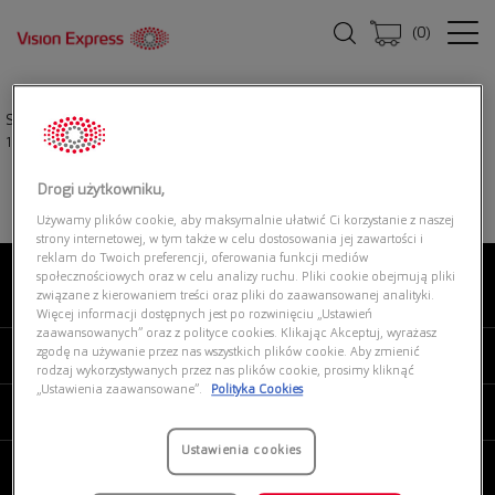
(
0
)
Strona główna
|
Okulary przeciwsłoneczne
|
TORY BURCH 0TY7194U
172883
Drogi użytkowniku,
Używamy plików cookie, aby maksymalnie ułatwić Ci korzystanie z naszej
strony internetowej, w tym także w celu dostosowania jej zawartości i
reklam do Twoich preferencji, oferowania funkcji mediów
społecznościowych oraz w celu analizy ruchu. Pliki cookie obejmują pliki
związane z kierowaniem treści oraz pliki do zaawansowanej analityki.
O NAS
Więcej informacji dostępnych jest po rozwinięciu „Ustawień
zaawansowanych” oraz z polityce cookies. Klikając Akceptuj, wyrażasz
zgodę na używanie przez nas wszystkich plików cookie. Aby zmienić
MOJE VISION EXPRESS
rodzaj wykorzystywanych przez nas plików cookie, prosimy kliknąć
„Ustawienia zaawansowane”.
Polityka Cookies
PRODUKTY I USŁUGI
Ustawienia cookies
REGULAMINY