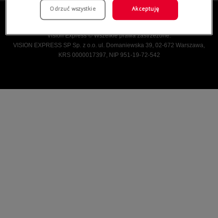
Odrzuć wszystkie
Akceptuję
Vision Express © Wszelkie prawa zastrzeżone.
VISION EXPRESS SP Sp. z o.o. ul. Domaniewska 39, 02-672 Warszawa,
KRS 0000017397, NIP 951-19-72-542