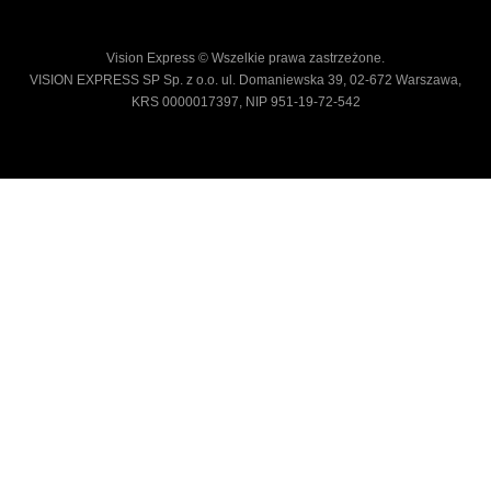
Vision Express © Wszelkie prawa zastrzeżone.
VISION EXPRESS SP Sp. z o.o. ul. Domaniewska 39, 02-672 Warszawa,
KRS 0000017397, NIP 951-19-72-542