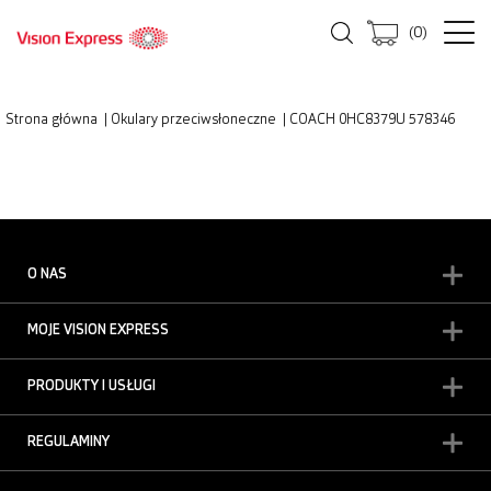
(
0
)
Strona główna
|
Okulary przeciwsłoneczne
|
COACH 0HC8379U 578346
O NAS
MOJE VISION EXPRESS
PRODUKTY I USŁUGI
REGULAMINY