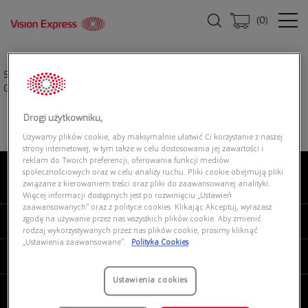
(
0
)
Strona główna
|
Okulary przeciwsłoneczne
|
UNOFFICIAL UNSM0092P
GXG0
Drogi użytkowniku,
Używamy plików cookie, aby maksymalnie ułatwić Ci korzystanie z naszej
strony internetowej, w tym także w celu dostosowania jej zawartości i
reklam do Twoich preferencji, oferowania funkcji mediów
społecznościowych oraz w celu analizy ruchu. Pliki cookie obejmują pliki
związane z kierowaniem treści oraz pliki do zaawansowanej analityki.
O NAS
Więcej informacji dostępnych jest po rozwinięciu „Ustawień
zaawansowanych” oraz z polityce cookies. Klikając Akceptuj, wyrażasz
zgodę na używanie przez nas wszystkich plików cookie. Aby zmienić
MOJE VISION EXPRESS
rodzaj wykorzystywanych przez nas plików cookie, prosimy kliknąć
„Ustawienia zaawansowane”.
Polityka Cookies
PRODUKTY I USŁUGI
Ustawienia cookies
REGULAMINY