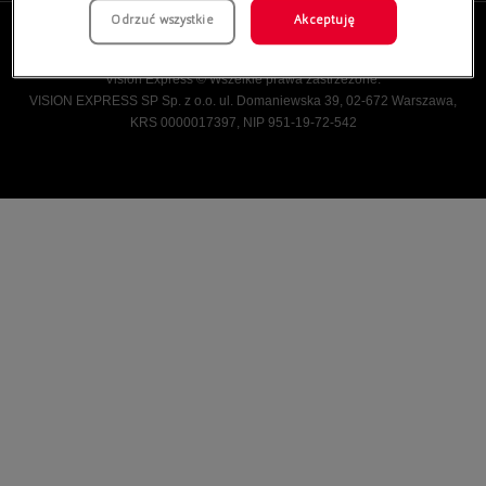
Odrzuć wszystkie
Akceptuję
Vision Express © Wszelkie prawa zastrzeżone.
VISION EXPRESS SP Sp. z o.o. ul. Domaniewska 39, 02-672 Warszawa,
KRS 0000017397, NIP 951-19-72-542