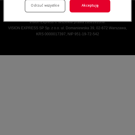
Odrzuć wszystkie
Akceptuję
Vision Express © Wszelkie prawa zastrzeżone.
VISION EXPRESS SP Sp. z o.o. ul. Domaniewska 39, 02-672 Warszawa,
KRS 0000017397, NIP 951-19-72-542