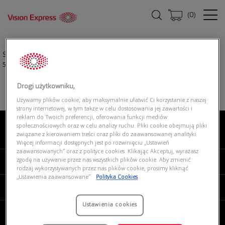
(
0
)
Strona główna
|
Okulary przeciwsłoneczne
|
EMPORIO ARMANI 0EA4203U
502613
Drogi użytkowniku,
Używamy plików cookie, aby maksymalnie ułatwić Ci korzystanie z naszej
strony internetowej, w tym także w celu dostosowania jej zawartości i
reklam do Twoich preferencji, oferowania funkcji mediów
społecznościowych oraz w celu analizy ruchu. Pliki cookie obejmują pliki
związane z kierowaniem treści oraz pliki do zaawansowanej analityki.
O NAS
Więcej informacji dostępnych jest po rozwinięciu „Ustawień
zaawansowanych” oraz z polityce cookies. Klikając Akceptuj, wyrażasz
zgodę na używanie przez nas wszystkich plików cookie. Aby zmienić
MOJE VISION EXPRESS
rodzaj wykorzystywanych przez nas plików cookie, prosimy kliknąć
„Ustawienia zaawansowane”.
Polityka Cookies
PRODUKTY I USŁUGI
Ustawienia cookies
REGULAMINY