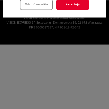
Odrzuć wszystkie
Akceptuję
Vision Express © Wszelkie prawa zastrzeżone.
VISION EXPRESS SP Sp. z o.o. ul. Domaniewska 39, 02-672 Warszawa,
KRS 0000017397, NIP 951-19-72-542