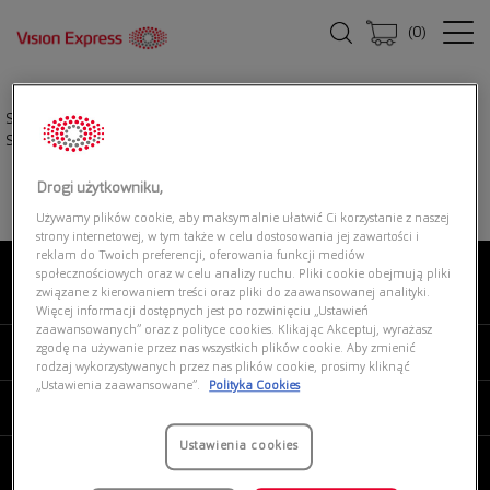
(
0
)
Strona główna
|
Okulary przeciwsłoneczne
|
POLAROID PLD 4140/G/S/X
S9E
Drogi użytkowniku,
Używamy plików cookie, aby maksymalnie ułatwić Ci korzystanie z naszej
strony internetowej, w tym także w celu dostosowania jej zawartości i
reklam do Twoich preferencji, oferowania funkcji mediów
społecznościowych oraz w celu analizy ruchu. Pliki cookie obejmują pliki
związane z kierowaniem treści oraz pliki do zaawansowanej analityki.
O NAS
Więcej informacji dostępnych jest po rozwinięciu „Ustawień
zaawansowanych” oraz z polityce cookies. Klikając Akceptuj, wyrażasz
zgodę na używanie przez nas wszystkich plików cookie. Aby zmienić
MOJE VISION EXPRESS
rodzaj wykorzystywanych przez nas plików cookie, prosimy kliknąć
„Ustawienia zaawansowane”.
Polityka Cookies
PRODUKTY I USŁUGI
Ustawienia cookies
REGULAMINY