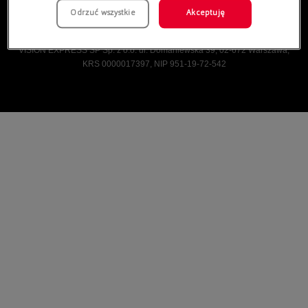
Odrzuć wszystkie
Akceptuję
Vision Express © Wszelkie prawa zastrzeżone.
VISION EXPRESS SP Sp. z o.o. ul. Domaniewska 39, 02-672 Warszawa,
KRS 0000017397, NIP 951-19-72-542