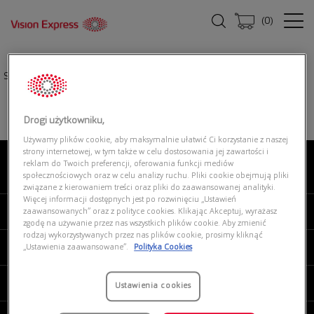
(
0
)
Strona główna
|
Okulary przeciwsłoneczne
|
UNOFFICIAL UNSF0212 HHG0
Drogi użytkowniku,
Używamy plików cookie, aby maksymalnie ułatwić Ci korzystanie z naszej
strony internetowej, w tym także w celu dostosowania jej zawartości i
reklam do Twoich preferencji, oferowania funkcji mediów
O NAS
społecznościowych oraz w celu analizy ruchu. Pliki cookie obejmują pliki
związane z kierowaniem treści oraz pliki do zaawansowanej analityki.
Więcej informacji dostępnych jest po rozwinięciu „Ustawień
MOJE VISION EXPRESS
zaawansowanych” oraz z polityce cookies. Klikając Akceptuj, wyrażasz
zgodę na używanie przez nas wszystkich plików cookie. Aby zmienić
rodzaj wykorzystywanych przez nas plików cookie, prosimy kliknąć
PRODUKTY I USŁUGI
„Ustawienia zaawansowane”.
Polityka Cookies
REGULAMINY
Ustawienia cookies