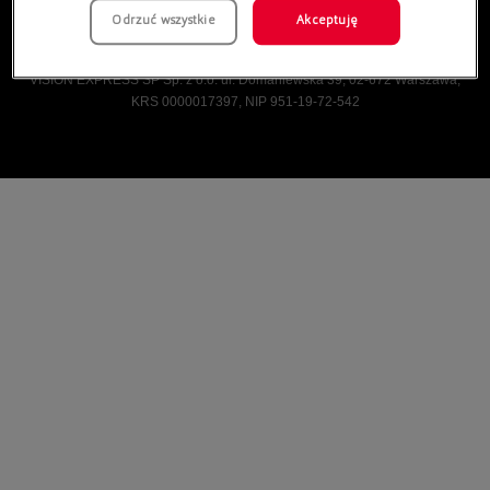
Odrzuć wszystkie
Akceptuję
Vision Express © Wszelkie prawa zastrzeżone.
VISION EXPRESS SP Sp. z o.o. ul. Domaniewska 39, 02-672 Warszawa,
KRS 0000017397, NIP 951-19-72-542