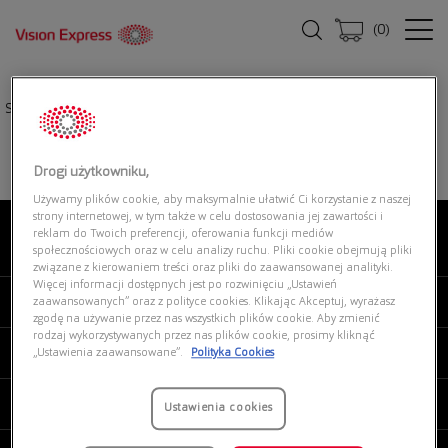
(
0
)
Strona główna
|
Okulary przeciwsłoneczne
|
COACH 0HC8321 51203B
Drogi użytkowniku,
Używamy plików cookie, aby maksymalnie ułatwić Ci korzystanie z naszej
strony internetowej, w tym także w celu dostosowania jej zawartości i
reklam do Twoich preferencji, oferowania funkcji mediów
O NAS
społecznościowych oraz w celu analizy ruchu. Pliki cookie obejmują pliki
związane z kierowaniem treści oraz pliki do zaawansowanej analityki.
Więcej informacji dostępnych jest po rozwinięciu „Ustawień
MOJE VISION EXPRESS
zaawansowanych” oraz z polityce cookies. Klikając Akceptuj, wyrażasz
zgodę na używanie przez nas wszystkich plików cookie. Aby zmienić
rodzaj wykorzystywanych przez nas plików cookie, prosimy kliknąć
PRODUKTY I USŁUGI
„Ustawienia zaawansowane”.
Polityka Cookies
REGULAMINY
Ustawienia cookies