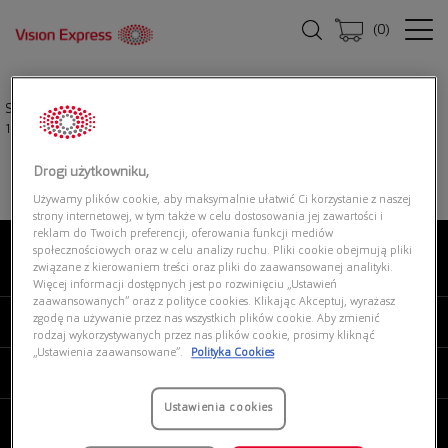
(
0
)
Strona główna
|
Okulary przeciwsłoneczne
|
TOMMY HILFIGER TH
1923/RE/S 08A
Drogi użytkowniku,
Używamy plików cookie, aby maksymalnie ułatwić Ci korzystanie z naszej
strony internetowej, w tym także w celu dostosowania jej zawartości i
reklam do Twoich preferencji, oferowania funkcji mediów
społecznościowych oraz w celu analizy ruchu. Pliki cookie obejmują pliki
związane z kierowaniem treści oraz pliki do zaawansowanej analityki.
O NAS
Więcej informacji dostępnych jest po rozwinięciu „Ustawień
zaawansowanych” oraz z polityce cookies. Klikając Akceptuj, wyrażasz
zgodę na używanie przez nas wszystkich plików cookie. Aby zmienić
MOJE VISION EXPRESS
rodzaj wykorzystywanych przez nas plików cookie, prosimy kliknąć
„Ustawienia zaawansowane”.
Polityka Cookies
PRODUKTY I USŁUGI
Ustawienia cookies
REGULAMINY