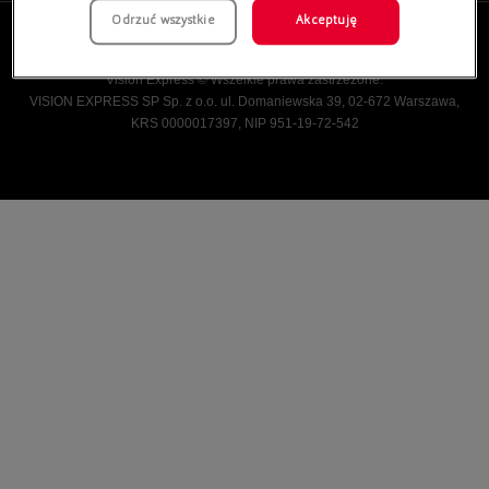
Odrzuć wszystkie
Akceptuję
Vision Express © Wszelkie prawa zastrzeżone.
VISION EXPRESS SP Sp. z o.o. ul. Domaniewska 39, 02-672 Warszawa,
KRS 0000017397, NIP 951-19-72-542