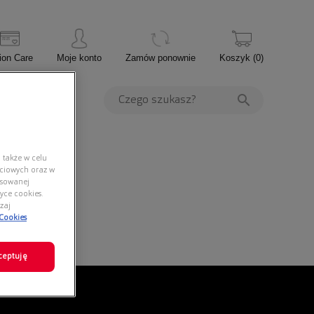
ion Care
Moje konto
Zamów ponownie
Koszyk
(
0
)
PROMOCJE
 także w celu
ściowych oraz w
nsowanej
yce cookies.
zaj
 Cookies
ceptuję