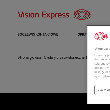
SOCZEWKI KONTAKTOWE
OPRAWKI I OKULARY
Drogi uży
Używamy plik
Strona główna
|
Okulary przeciwsłoneczne
|
VERSACE 0VE
dostosowani
celu analizy
analityki. W
Klikając Akc
wykorzystyw
Ustawien