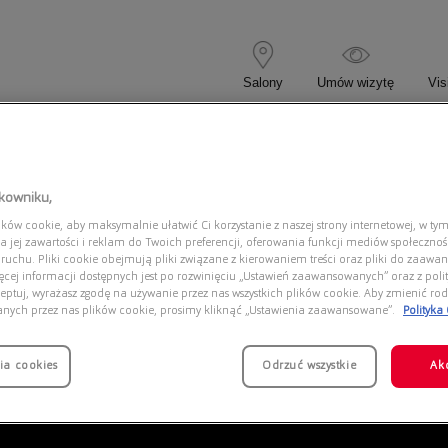
Salony
Umów wizytę
Vis
 KOREKCYJNE
OKULARY PRZECIWSŁONECZNE
tkowniku,
ów cookie, aby maksymalnie ułatwić Ci korzystanie z naszej strony internetowej, w tym
4361 GB1/87
a jej zawartości i reklam do Twoich preferencji, oferowania funkcji mediów społeczno
 ruchu. Pliki cookie obejmują pliki związane z kierowaniem treści oraz pliki do zaawa
ięcej informacji dostępnych jest po rozwinięciu „Ustawień zaawansowanych” oraz z polit
eptuj, wyrażasz zgodę na używanie przez nas wszystkich plików cookie. Aby zmienić rod
anych przez nas plików cookie, prosimy kliknąć „Ustawienia zaawansowane”.
Polityka
ia cookies
Odrzuć wszystkie
Ak