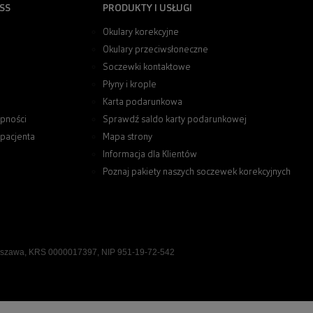
SS
PRODUKTY I USŁUGI
Okulary korekcyjne
Okulary przeciwsłoneczne
Soczewki kontaktowe
Płyny i krople
Karta podarunkowa
pności
Sprawdź saldo karty podarunkowej
 pacjenta
Mapa strony
Informacja dla Klientów
Poznaj pakiety naszych soczewek korekcyjnych
rszawa, KRS 0000017397, NIP 951-19-72-542