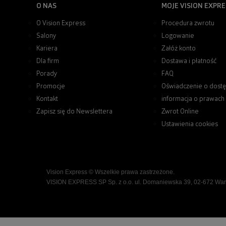
O NAS
MOJE VISION EXPRE
O Vision Express
Procedura zwrotu
Salony
Logowanie
Kariera
Załóż konto
Dla firm
Dostawa i płatność
Porady
FAQ
Promocje
Oświadczenie o dostę
Kontakt
informacja o prawach
Zapisz się do Newslettera
Zwrot Online
Ustawienia cookies
Vision Express © Wszelkie prawa zastrzeżone.
VISION EXPRESS SP Sp. z o.o. ul. Domaniewska 39, 02-672 Wa