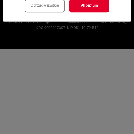
Odrzuć wszystkie
Akceptuję
Vision Express © Wszelkie prawa zastrzeżone.
VISION EXPRESS SP Sp. z o.o. ul. Domaniewska 39, 02-672 Warszawa,
KRS 0000017397, NIP 951-19-72-542