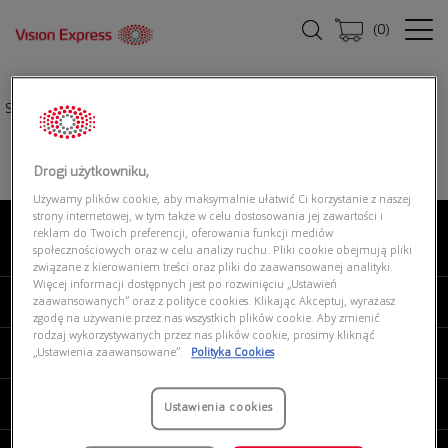
(
0
)
Strona główna
|
Okulary przeciwsłoneczne
|
UNOFFICIAL UNSU0103 DDN0
Drogi użytkowniku,
Używamy plików cookie, aby maksymalnie ułatwić Ci korzystanie z naszej
strony internetowej, w tym także w celu dostosowania jej zawartości i
reklam do Twoich preferencji, oferowania funkcji mediów
O NAS
społecznościowych oraz w celu analizy ruchu. Pliki cookie obejmują pliki
związane z kierowaniem treści oraz pliki do zaawansowanej analityki.
Więcej informacji dostępnych jest po rozwinięciu „Ustawień
MOJE VISION EXPRESS
zaawansowanych” oraz z polityce cookies. Klikając Akceptuj, wyrażasz
zgodę na używanie przez nas wszystkich plików cookie. Aby zmienić
rodzaj wykorzystywanych przez nas plików cookie, prosimy kliknąć
PRODUKTY I USŁUGI
„Ustawienia zaawansowane”.
Polityka Cookies
REGULAMINY
Ustawienia cookies