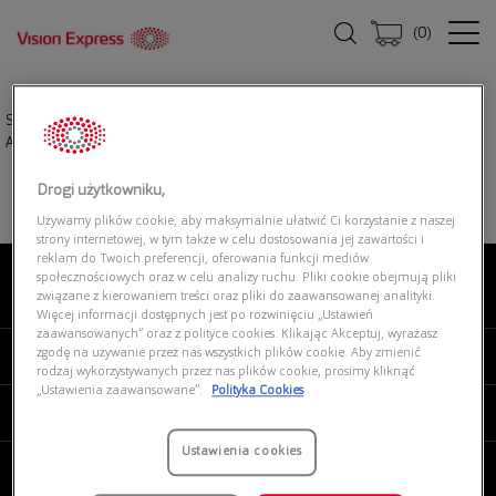
(
0
)
Strona główna
|
Okulary przeciwsłoneczne
|
RAY-BAN 0RB4202 607313
Andy
Drogi użytkowniku,
Używamy plików cookie, aby maksymalnie ułatwić Ci korzystanie z naszej
strony internetowej, w tym także w celu dostosowania jej zawartości i
reklam do Twoich preferencji, oferowania funkcji mediów
społecznościowych oraz w celu analizy ruchu. Pliki cookie obejmują pliki
związane z kierowaniem treści oraz pliki do zaawansowanej analityki.
O NAS
Więcej informacji dostępnych jest po rozwinięciu „Ustawień
zaawansowanych” oraz z polityce cookies. Klikając Akceptuj, wyrażasz
zgodę na używanie przez nas wszystkich plików cookie. Aby zmienić
MOJE VISION EXPRESS
rodzaj wykorzystywanych przez nas plików cookie, prosimy kliknąć
„Ustawienia zaawansowane”.
Polityka Cookies
PRODUKTY I USŁUGI
Ustawienia cookies
REGULAMINY