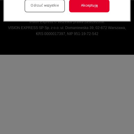
Odrzuć wszystkie
Akceptuję
Vision Express © Wszelkie prawa zastrzeżone.
VISION EXPRESS SP Sp. z o.o. ul. Domaniewska 39, 02-672 Warszawa,
KRS 0000017397, NIP 951-19-72-542