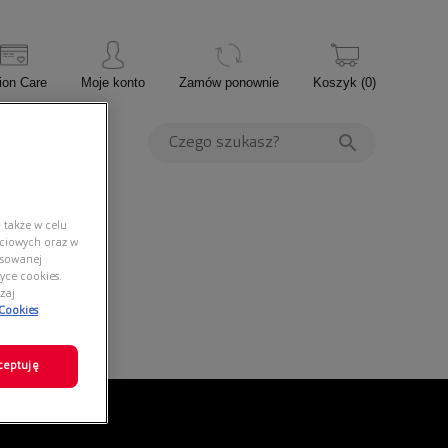
ion Care
Moje konto
Zamów ponownie
Koszyk
(
0
)
PROMOCJE
 także w celu
ściowych oraz w
nsowanej
yce cookies.
zaj
 Cookies
ceptuję