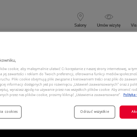
Salony
Umów wizytę
Vis
 KOREKCYJNE
OKULARY PRZECIWSŁONECZNE
tkowniku,
ów cookie, aby maksymalnie ułatwić Ci korzystanie z naszej strony internetowej, w tym
48 900487
a jej zawartości i reklam do Twoich preferencji, oferowania funkcji mediów społeczno
 ruchu. Pliki cookie obejmują pliki związane z kierowaniem treści oraz pliki do zaawa
ięcej informacji dostępnych jest po rozwinięciu „Ustawień zaawansowanych” oraz z polit
eptuj, wyrażasz zgodę na używanie przez nas wszystkich plików cookie. Aby zmienić rod
anych przez nas plików cookie, prosimy kliknąć „Ustawienia zaawansowane”.
Polityka
ia cookies
Odrzuć wszystkie
Ak