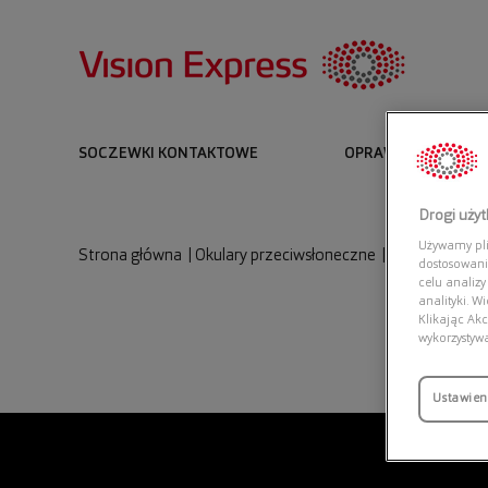
SOCZEWKI KONTAKTOWE
OPRAWKI I OKULARY
Drogi uży
Używamy plik
Strona główna
|
Okulary przeciwsłoneczne
|
RALPH 0RA41
dostosowani
celu analizy
analityki. W
Klikając Akc
wykorzystyw
Ustawien