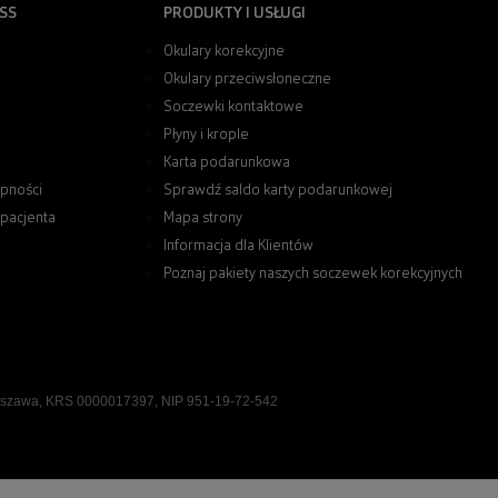
SS
PRODUKTY I USŁUGI
Okulary korekcyjne
Okulary przeciwsłoneczne
Soczewki kontaktowe
Płyny i krople
Karta podarunkowa
pności
Sprawdź saldo karty podarunkowej
 pacjenta
Mapa strony
Informacja dla Klientów
Poznaj pakiety naszych soczewek korekcyjnych
rszawa, KRS 0000017397, NIP 951-19-72-542