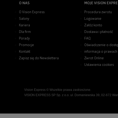
O NAS
MOJE VISION EXPRE
O Vision Express
Procedura zwrotu
Salony
Logowanie
Kariera
Załóż konto
Dla firm
Dostawa i płatność
Porady
FAQ
Promocje
Oświadczenie o dostę
Kontakt
informacja o prawach
Zapisz się do Newslettera
Zwrot Online
Ustawienia cookies
Vision Express © Wszelkie prawa zastrzeżone.
VISION EXPRESS SP Sp. z o.o. ul. Domaniewska 39, 02-672 Wa