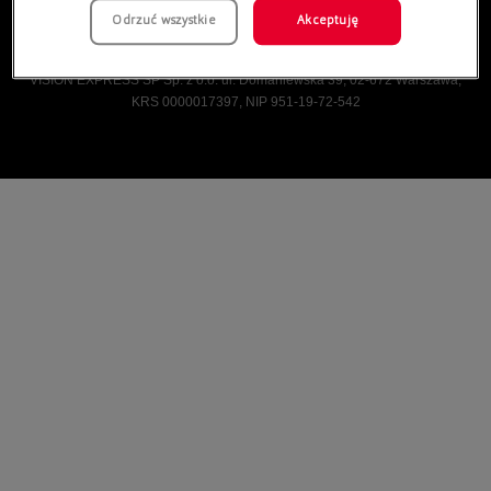
Odrzuć wszystkie
Akceptuję
Vision Express © Wszelkie prawa zastrzeżone.
VISION EXPRESS SP Sp. z o.o. ul. Domaniewska 39, 02-672 Warszawa,
KRS 0000017397, NIP 951-19-72-542