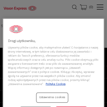
(
0
)
Strona główna
|
Okulary przeciwsłoneczne
|
POLAROID PLD 2161/S 900
Drogi użytkowniku,
Używamy plików cookie, aby maksymalnie ułatwić Ci korzystanie z naszej
strony internetowej, w tym także w celu dostosowania jej zawartości i
reklam do Twoich preferencji, oferowania funkcji mediów
O NAS
społecznościowych oraz w celu analizy ruchu. Pliki cookie obejmują pliki
związane z kierowaniem treści oraz pliki do zaawansowanej analityki.
Więcej informacji dostępnych jest po rozwinięciu „Ustawień
MOJE VISION EXPRESS
zaawansowanych” oraz z polityce cookies. Klikając Akceptuj, wyrażasz
zgodę na używanie przez nas wszystkich plików cookie. Aby zmienić
rodzaj wykorzystywanych przez nas plików cookie, prosimy kliknąć
PRODUKTY I USŁUGI
„Ustawienia zaawansowane”.
Polityka Cookies
REGULAMINY
Ustawienia cookies