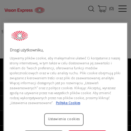
(
0
)
Strona główna
|
Okulary przeciwsłoneczne
|
RALPH 0RA5324U 620736
Drogi użytkowniku,
Używamy plików cookie, aby maksymalnie ułatwić Ci korzystanie z naszej
strony internetowej, w tym także w celu dostosowania jej zawartości i
reklam do Twoich preferencji, oferowania funkcji mediów
O NAS
społecznościowych oraz w celu analizy ruchu. Pliki cookie obejmują pliki
związane z kierowaniem treści oraz pliki do zaawansowanej analityki.
Więcej informacji dostępnych jest po rozwinięciu „Ustawień
MOJE VISION EXPRESS
zaawansowanych” oraz z polityce cookies. Klikając Akceptuj, wyrażasz
zgodę na używanie przez nas wszystkich plików cookie. Aby zmienić
rodzaj wykorzystywanych przez nas plików cookie, prosimy kliknąć
PRODUKTY I USŁUGI
„Ustawienia zaawansowane”.
Polityka Cookies
REGULAMINY
Ustawienia cookies