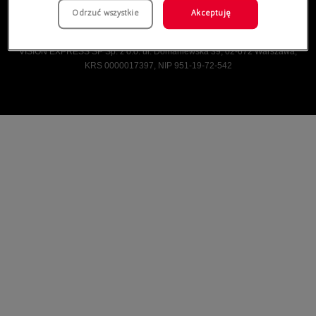
Odrzuć wszystkie
Akceptuję
Vision Express © Wszelkie prawa zastrzeżone.
VISION EXPRESS SP Sp. z o.o. ul. Domaniewska 39, 02-672 Warszawa,
KRS 0000017397, NIP 951-19-72-542