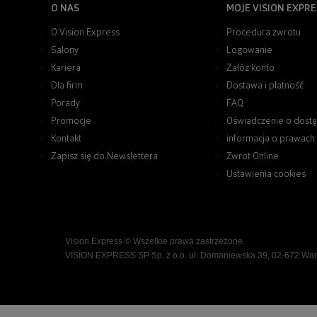
O NAS
MOJE VISION EXPRE
O Vision Express
Procedura zwrotu
Salony
Logowanie
Kariera
Załóż konto
Dla firm
Dostawa i płatność
Porady
FAQ
Promocje
Oświadczenie o dostę
Kontakt
informacja o prawach
Zapisz się do Newslettera
Zwrot Online
Ustawienia cookies
Vision Express © Wszelkie prawa zastrzeżone.
VISION EXPRESS SP Sp. z o.o. ul. Domaniewska 39, 02-672 Wa