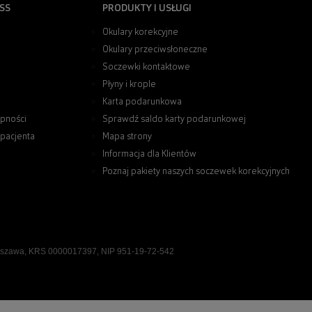
SS
PRODUKTY I USŁUGI
Okulary korekcyjne
Okulary przeciwsłoneczne
Soczewki kontaktowe
Płyny i krople
Karta podarunkowa
pności
Sprawdź saldo karty podarunkowej
 pacjenta
Mapa strony
Informacja dla Klientów
Poznaj pakiety naszych soczewek korekcyjnych
rszawa, KRS 0000017397, NIP 951-19-72-542