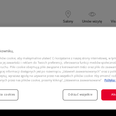
Salony
Umów wizytę
Vis
 KOREKCYJNE
OKULARY PRZECIWSŁONECZNE
tkowniku,
ów cookie, aby maksymalnie ułatwić Ci korzystanie z naszej strony internetowej, w tym
ANI 0EA4238 50266I
a jej zawartości i reklam do Twoich preferencji, oferowania funkcji mediów społeczno
 ruchu. Pliki cookie obejmują pliki związane z kierowaniem treści oraz pliki do zaawa
ięcej informacji dostępnych jest po rozwinięciu „Ustawień zaawansowanych” oraz z polit
eptuj, wyrażasz zgodę na używanie przez nas wszystkich plików cookie. Aby zmienić rod
anych przez nas plików cookie, prosimy kliknąć „Ustawienia zaawansowane”.
Polityka
ia cookies
Odrzuć wszystkie
Ak