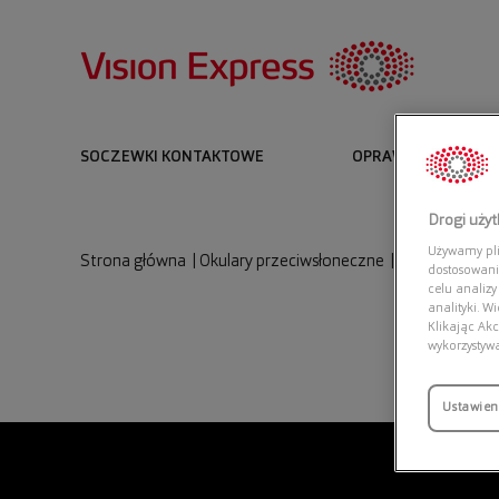
SOCZEWKI KONTAKTOWE
OPRAWKI I OKULARY
Drogi uży
Używamy plik
Strona główna
|
Okulary przeciwsłoneczne
|
EMPORIO ARM
dostosowani
celu analizy
analityki. W
Klikając Akc
wykorzystyw
Ustawien