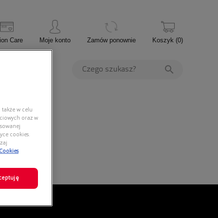
ion Care
Moje konto
Zamów ponownie
Koszyk
(
0
)
PROMOCJE
 także w celu
ściowych oraz w
nsowanej
yce cookies.
zaj
 Cookies
ceptuję