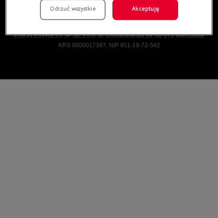
Odrzuć wszystkie
Akceptuję
Vision Express © Wszelkie prawa zastrzeżone.
VISION EXPRESS SP Sp. z o.o. ul. Domaniewska 39, 02-672 Warszawa,
KRS 0000017397, NIP 951-19-72-542