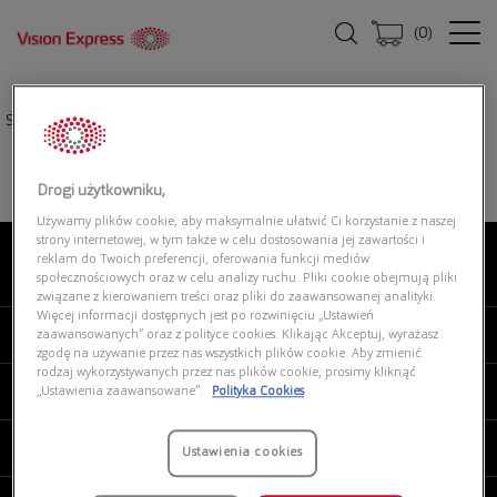
(
0
)
Strona główna
|
Okulary przeciwsłoneczne
|
PERSOL 0PO3357S 24/31
Drogi użytkowniku,
Używamy plików cookie, aby maksymalnie ułatwić Ci korzystanie z naszej
strony internetowej, w tym także w celu dostosowania jej zawartości i
reklam do Twoich preferencji, oferowania funkcji mediów
O NAS
społecznościowych oraz w celu analizy ruchu. Pliki cookie obejmują pliki
związane z kierowaniem treści oraz pliki do zaawansowanej analityki.
Więcej informacji dostępnych jest po rozwinięciu „Ustawień
MOJE VISION EXPRESS
zaawansowanych” oraz z polityce cookies. Klikając Akceptuj, wyrażasz
zgodę na używanie przez nas wszystkich plików cookie. Aby zmienić
rodzaj wykorzystywanych przez nas plików cookie, prosimy kliknąć
PRODUKTY I USŁUGI
„Ustawienia zaawansowane”.
Polityka Cookies
REGULAMINY
Ustawienia cookies