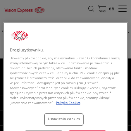
(
0
)
Strona główna
|
Okulary przeciwsłoneczne
|
OAKLEY 0OO9417 941733 ICON
Drogi użytkowniku,
Używamy plików cookie, aby maksymalnie ułatwić Ci korzystanie z naszej
strony internetowej, w tym także w celu dostosowania jej zawartości i
reklam do Twoich preferencji, oferowania funkcji mediów
O NAS
społecznościowych oraz w celu analizy ruchu. Pliki cookie obejmują pliki
związane z kierowaniem treści oraz pliki do zaawansowanej analityki.
Więcej informacji dostępnych jest po rozwinięciu „Ustawień
MOJE VISION EXPRESS
zaawansowanych” oraz z polityce cookies. Klikając Akceptuj, wyrażasz
zgodę na używanie przez nas wszystkich plików cookie. Aby zmienić
rodzaj wykorzystywanych przez nas plików cookie, prosimy kliknąć
PRODUKTY I USŁUGI
„Ustawienia zaawansowane”.
Polityka Cookies
REGULAMINY
Ustawienia cookies