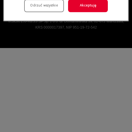
Odrzuć wszystkie
Akceptuję
Vision Express © Wszelkie prawa zastrzeżone.
VISION EXPRESS SP Sp. z o.o. ul. Domaniewska 39, 02-672 Warszawa,
KRS 0000017397, NIP 951-19-72-542