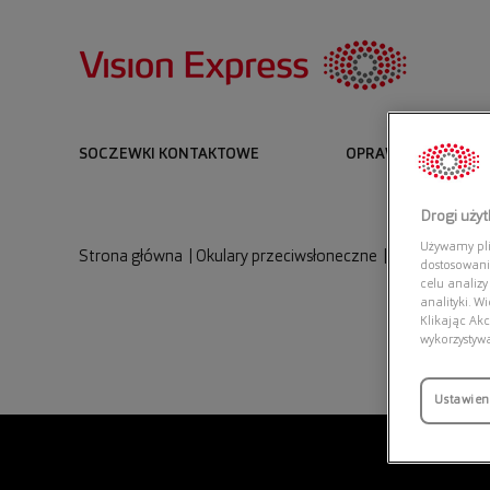
SOCZEWKI KONTAKTOWE
OPRAWKI I OKULARY
Drogi uży
Używamy plik
Strona główna
|
Okulary przeciwsłoneczne
|
RAY-BAN 0RB4
dostosowani
celu analizy
analityki. W
Klikając Akc
wykorzystyw
Ustawien