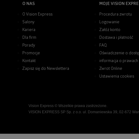
O NAS
MOJE VISION EXPRE
O Vision Express
Procedura zwrotu
Salony
Logowanie
Kariera
Załóż konto
Dla firm
Dostawa i płatność
Porady
FAQ
Promocje
Oświadczenie o dostę
Kontakt
informacja o prawach
Zapisz się do Newslettera
Zwrot Online
Ustawienia cookies
Vision Express © Wszelkie prawa zastrzeżone.
VISION EXPRESS SP Sp. z o.o. ul. Domaniewska 39, 02-672 Wa