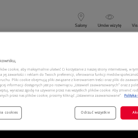
Salony
Umów wizytę
Vis
 KOREKCYJNE
OKULARY PRZECIWSŁONECZNE
tkowniku,
ów cookie, aby maksymalnie ułatwić Ci korzystanie z naszej strony internetowej, w tym
416 710/51 New Clubmaster
a jej zawartości i reklam do Twoich preferencji, oferowania funkcji mediów społeczno
 ruchu. Pliki cookie obejmują pliki związane z kierowaniem treści oraz pliki do zaawa
ięcej informacji dostępnych jest po rozwinięciu „Ustawień zaawansowanych” oraz z polit
eptuj, wyrażasz zgodę na używanie przez nas wszystkich plików cookie. Aby zmienić rod
anych przez nas plików cookie, prosimy kliknąć „Ustawienia zaawansowane”.
Polityka
ia cookies
Odrzuć wszystkie
Ak