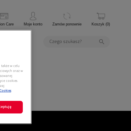
ion Care
Moje konto
Zamów ponownie
Koszyk
(
0
)
PROMOCJE
 także w celu
ściowych oraz w
nsowanej
yce cookies.
zaj
 Cookies
ceptuję