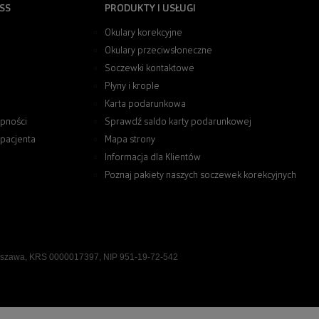
SS
PRODUKTY I USŁUGI
Okulary korekcyjne
Okulary przeciwsłoneczne
Soczewki kontaktowe
Płyny i krople
Karta podarunkowa
pności
Sprawdź saldo karty podarunkowej
 pacjenta
Mapa strony
Informacja dla Klientów
Poznaj pakiety naszych soczewek korekcyjnych
rszawa, KRS 0000017397, NIP 951-19-72-542