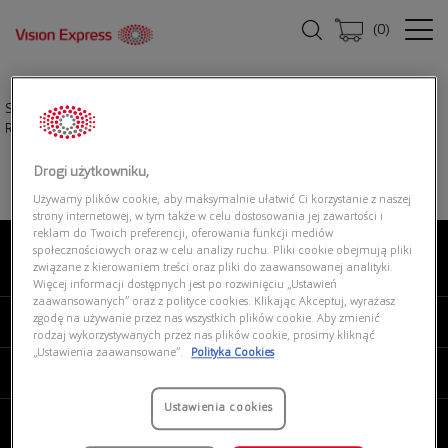
(
0
)
Strona główna
|
Okulary przeciwsłoneczne
|
RAY-BAN 0RB3447 9202R5
Round Metal
Drogi użytkowniku,
Używamy plików cookie, aby maksymalnie ułatwić Ci korzystanie z naszej
strony internetowej, w tym także w celu dostosowania jej zawartości i
reklam do Twoich preferencji, oferowania funkcji mediów
społecznościowych oraz w celu analizy ruchu. Pliki cookie obejmują pliki
związane z kierowaniem treści oraz pliki do zaawansowanej analityki.
O NAS
Więcej informacji dostępnych jest po rozwinięciu „Ustawień
zaawansowanych” oraz z polityce cookies. Klikając Akceptuj, wyrażasz
zgodę na używanie przez nas wszystkich plików cookie. Aby zmienić
MOJE VISION EXPRESS
rodzaj wykorzystywanych przez nas plików cookie, prosimy kliknąć
„Ustawienia zaawansowane”.
Polityka Cookies
PRODUKTY I USŁUGI
Ustawienia cookies
REGULAMINY