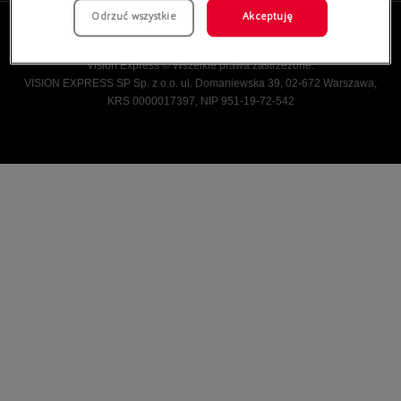
Odrzuć wszystkie
Akceptuję
Vision Express © Wszelkie prawa zastrzeżone.
VISION EXPRESS SP Sp. z o.o. ul. Domaniewska 39, 02-672 Warszawa,
KRS 0000017397, NIP 951-19-72-542