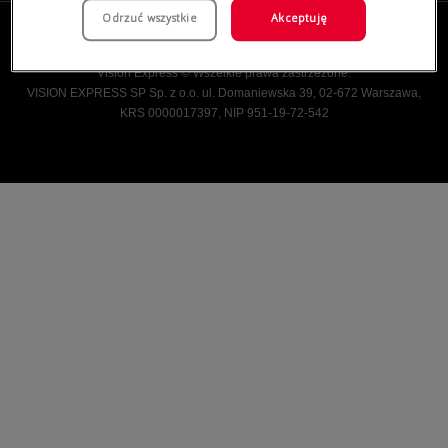
Odrzuć wszystkie
Akceptuję
Vision Express © Wszelkie prawa zastrzeżone.
VISION EXPRESS SP Sp. z o.o. ul. Domaniewska 39, 02-672 Warszawa,
KRS 0000017397, NIP 951-19-72-542