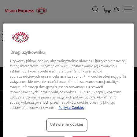
(
0
)
Strona główna
|
Okulary przeciwsłoneczne
|
RAY-BAN 0RB4147 601/87
Boyfriend
Drogi użytkowniku,
Używamy plików cookie, aby maksymalnie ułatwić Ci korzystanie z naszej
strony internetowej, w tym także w celu dostosowania jej zawartości i
reklam do Twoich preferencji, oferowania funkcji mediów
społecznościowych oraz w celu analizy ruchu. Pliki cookie obejmują pliki
związane z kierowaniem treści oraz pliki do zaawansowanej analityki.
O NAS
Więcej informacji dostępnych jest po rozwinięciu „Ustawień
zaawansowanych” oraz z polityce cookies. Klikając Akceptuj, wyrażasz
zgodę na używanie przez nas wszystkich plików cookie. Aby zmienić
MOJE VISION EXPRESS
rodzaj wykorzystywanych przez nas plików cookie, prosimy kliknąć
„Ustawienia zaawansowane”.
Polityka Cookies
PRODUKTY I USŁUGI
Ustawienia cookies
REGULAMINY