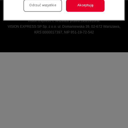
Odrzuć wszystkie
Akceptuję
Vision Express © Wszelkie prawa zastrzeżone.
VISION EXPRESS SP Sp. z o.o. ul. Domaniewska 39, 02-672 Warszawa,
KRS 0000017397, NIP 951-19-72-542