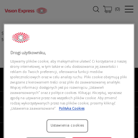
(
0
)
Strona główna
|
Okulary przeciwsłoneczne
|
FERRARI SCUDERIA 0FZ6007U
504/6G
Drogi użytkowniku,
Używamy plików cookie, aby maksymalnie ułatwić Ci korzystanie z naszej
strony internetowej, w tym także w celu dostosowania jej zawartości i
reklam do Twoich preferencji, oferowania funkcji mediów
społecznościowych oraz w celu analizy ruchu. Pliki cookie obejmują pliki
związane z kierowaniem treści oraz pliki do zaawansowanej analityki.
O NAS
Więcej informacji dostępnych jest po rozwinięciu „Ustawień
zaawansowanych” oraz z polityce cookies. Klikając Akceptuj, wyrażasz
zgodę na używanie przez nas wszystkich plików cookie. Aby zmienić
MOJE VISION EXPRESS
rodzaj wykorzystywanych przez nas plików cookie, prosimy kliknąć
„Ustawienia zaawansowane”.
Polityka Cookies
PRODUKTY I USŁUGI
Ustawienia cookies
REGULAMINY