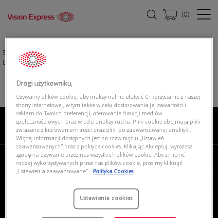
(
0
)
Strona główna
|
Okulary przeciwsłoneczne
|
EMPORIO ARMANI 0EA4224
609280
Drogi użytkowniku,
Używamy plików cookie, aby maksymalnie ułatwić Ci korzystanie z naszej
strony internetowej, w tym także w celu dostosowania jej zawartości i
reklam do Twoich preferencji, oferowania funkcji mediów
społecznościowych oraz w celu analizy ruchu. Pliki cookie obejmują pliki
związane z kierowaniem treści oraz pliki do zaawansowanej analityki.
O NAS
Więcej informacji dostępnych jest po rozwinięciu „Ustawień
zaawansowanych” oraz z polityce cookies. Klikając Akceptuj, wyrażasz
zgodę na używanie przez nas wszystkich plików cookie. Aby zmienić
MOJE VISION EXPRESS
rodzaj wykorzystywanych przez nas plików cookie, prosimy kliknąć
„Ustawienia zaawansowane”.
Polityka Cookies
PRODUKTY I USŁUGI
Ustawienia cookies
REGULAMINY