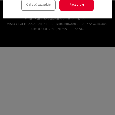
Odrzuć wszystkie
Akceptuję
Vision Express © Wszelkie prawa zastrzeżone.
VISION EXPRESS SP Sp. z o.o. ul. Domaniewska 39, 02-672 Warszawa,
KRS 0000017397, NIP 951-19-72-542