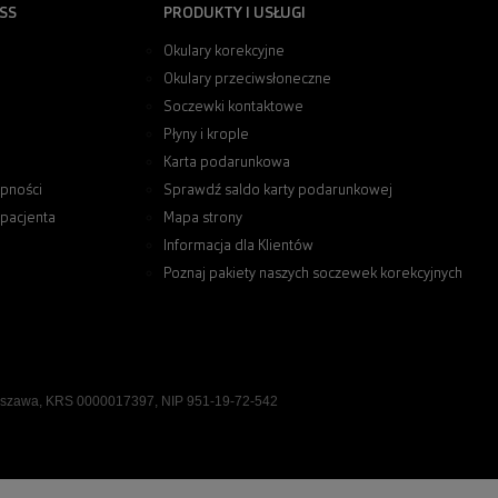
SS
PRODUKTY I USŁUGI
Okulary korekcyjne
Okulary przeciwsłoneczne
Soczewki kontaktowe
Płyny i krople
Karta podarunkowa
pności
Sprawdź saldo karty podarunkowej
 pacjenta
Mapa strony
Informacja dla Klientów
Poznaj pakiety naszych soczewek korekcyjnych
rszawa, KRS 0000017397, NIP 951-19-72-542