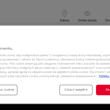
Salony
Umów wizytę
Vis
 KOREKCYJNE
OKULARY PRZECIWSŁONECZNE
tkowniku,
ów cookie, aby maksymalnie ułatwić Ci korzystanie z naszej strony internetowej, w tym
ANGE 0AX4145S 807873
a jej zawartości i reklam do Twoich preferencji, oferowania funkcji mediów społeczno
 ruchu. Pliki cookie obejmują pliki związane z kierowaniem treści oraz pliki do zaawa
ięcej informacji dostępnych jest po rozwinięciu „Ustawień zaawansowanych” oraz z polit
eptuj, wyrażasz zgodę na używanie przez nas wszystkich plików cookie. Aby zmienić rod
anych przez nas plików cookie, prosimy kliknąć „Ustawienia zaawansowane”.
Polityka
ia cookies
Odrzuć wszystkie
Ak