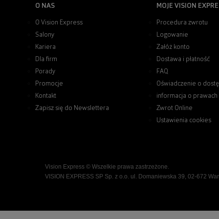
O NAS
MOJE VISION EXPRE
O Vision Express
Procedura zwrotu
Salony
Logowanie
Kariera
Załóż konto
Dla firm
Dostawa i płatność
Porady
FAQ
Promocje
Oświadczenie o dostę
Kontakt
informacja o prawach
Zapisz się do Newslettera
Zwrot Online
Ustawienia cookies
Vision Express © Wszelkie prawa zastrzeżone.
VISION EXPRESS SP Sp. z o.o. ul. Domaniewska 39, 02-672 Wa