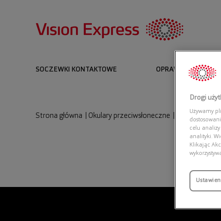
SOCZEWKI KONTAKTOWE
OPRAWKI I OKULARY
Drogi uży
Używamy plik
Strona główna
|
Okulary przeciwsłoneczne
|
ARMANI EXCH
dostosowani
celu analizy
analityki. W
Klikając Akc
wykorzystyw
Ustawien