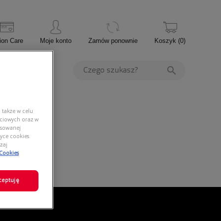
ion Care
Moje konto
Zamów ponownie
Koszyk
(
0
)
PROMOCJE
 także w celu
ściowych oraz w
nsowanej
yce cookies.
zaj
 Cookies
ceptuję