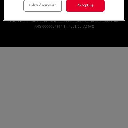
Odrzuć wszystkie
Akceptuję
Vision Express © Wszelkie prawa zastrzeżone.
VISION EXPRESS SP Sp. z o.o. ul. Domaniewska 39, 02-672 Warszawa,
KRS 0000017397, NIP 951-19-72-542