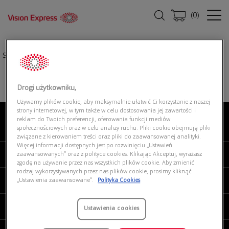
(
0
)
Strona główna
|
Okulary przeciwsłoneczne
|
SWAROVSKI 0SK7005 4004T5
Drogi użytkowniku,
Używamy plików cookie, aby maksymalnie ułatwić Ci korzystanie z naszej
strony internetowej, w tym także w celu dostosowania jej zawartości i
reklam do Twoich preferencji, oferowania funkcji mediów
O NAS
społecznościowych oraz w celu analizy ruchu. Pliki cookie obejmują pliki
związane z kierowaniem treści oraz pliki do zaawansowanej analityki.
Więcej informacji dostępnych jest po rozwinięciu „Ustawień
MOJE VISION EXPRESS
zaawansowanych” oraz z polityce cookies. Klikając Akceptuj, wyrażasz
zgodę na używanie przez nas wszystkich plików cookie. Aby zmienić
rodzaj wykorzystywanych przez nas plików cookie, prosimy kliknąć
PRODUKTY I USŁUGI
„Ustawienia zaawansowane”.
Polityka Cookies
REGULAMINY
Ustawienia cookies