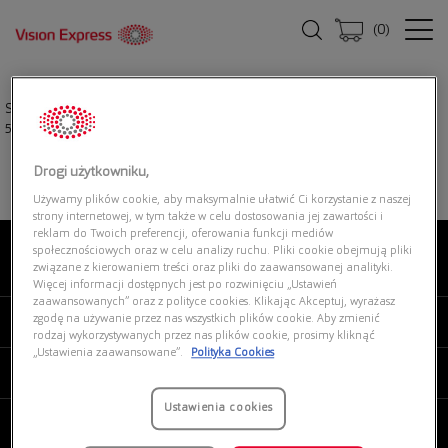
(
0
)
Strona główna
|
Okulary przeciwsłoneczne
|
RALPH LAUREN 0RL8209
5001T3
Drogi użytkowniku,
Używamy plików cookie, aby maksymalnie ułatwić Ci korzystanie z naszej
strony internetowej, w tym także w celu dostosowania jej zawartości i
reklam do Twoich preferencji, oferowania funkcji mediów
społecznościowych oraz w celu analizy ruchu. Pliki cookie obejmują pliki
związane z kierowaniem treści oraz pliki do zaawansowanej analityki.
O NAS
Więcej informacji dostępnych jest po rozwinięciu „Ustawień
zaawansowanych” oraz z polityce cookies. Klikając Akceptuj, wyrażasz
zgodę na używanie przez nas wszystkich plików cookie. Aby zmienić
MOJE VISION EXPRESS
rodzaj wykorzystywanych przez nas plików cookie, prosimy kliknąć
„Ustawienia zaawansowane”.
Polityka Cookies
PRODUKTY I USŁUGI
Ustawienia cookies
REGULAMINY