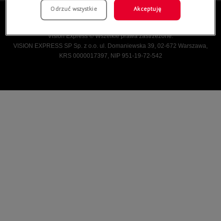
Odrzuć wszystkie
Akceptuję
Vision Express © Wszelkie prawa zastrzeżone.
VISION EXPRESS SP Sp. z o.o. ul. Domaniewska 39, 02-672 Warszawa,
KRS 0000017397, NIP 951-19-72-542