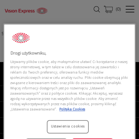
(
0
)
Strona główna
|
Okulary przeciwsłoneczne
|
DBYD 0DB4045 001
Drogi użytkowniku,
Używamy plików cookie, aby maksymalnie ułatwić Ci korzystanie z naszej
strony internetowej, w tym także w celu dostosowania jej zawartości i
reklam do Twoich preferencji, oferowania funkcji mediów
O NAS
społecznościowych oraz w celu analizy ruchu. Pliki cookie obejmują pliki
związane z kierowaniem treści oraz pliki do zaawansowanej analityki.
Więcej informacji dostępnych jest po rozwinięciu „Ustawień
MOJE VISION EXPRESS
zaawansowanych” oraz z polityce cookies. Klikając Akceptuj, wyrażasz
zgodę na używanie przez nas wszystkich plików cookie. Aby zmienić
rodzaj wykorzystywanych przez nas plików cookie, prosimy kliknąć
PRODUKTY I USŁUGI
„Ustawienia zaawansowane”.
Polityka Cookies
REGULAMINY
Ustawienia cookies