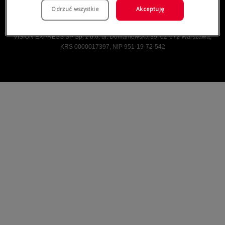
Odrzuć wszystkie
Akceptuję
Vision Express © Wszelkie prawa zastrzeżone.
VISION EXPRESS SP Sp. z o.o. ul. Domaniewska 39, 02-672 Warszawa,
KRS 0000017397, NIP 951-19-72-542