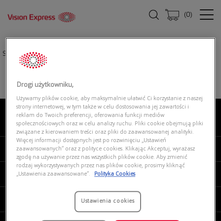
(
0
)
Strona główna
|
Okulary przeciwsłoneczne
|
NATIVE 0XD9014 901407
Drogi użytkowniku,
Używamy plików cookie, aby maksymalnie ułatwić Ci korzystanie z naszej
strony internetowej, w tym także w celu dostosowania jej zawartości i
reklam do Twoich preferencji, oferowania funkcji mediów
O NAS
społecznościowych oraz w celu analizy ruchu. Pliki cookie obejmują pliki
związane z kierowaniem treści oraz pliki do zaawansowanej analityki.
Więcej informacji dostępnych jest po rozwinięciu „Ustawień
MOJE VISION EXPRESS
zaawansowanych” oraz z polityce cookies. Klikając Akceptuj, wyrażasz
zgodę na używanie przez nas wszystkich plików cookie. Aby zmienić
rodzaj wykorzystywanych przez nas plików cookie, prosimy kliknąć
PRODUKTY I USŁUGI
„Ustawienia zaawansowane”.
Polityka Cookies
REGULAMINY
Ustawienia cookies