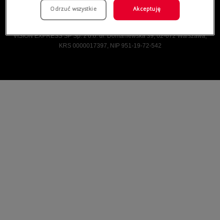
Odrzuć wszystkie
Akceptuję
Vision Express © Wszelkie prawa zastrzeżone.
VISION EXPRESS SP Sp. z o.o. ul. Domaniewska 39, 02-672 Warszawa,
KRS 0000017397, NIP 951-19-72-542