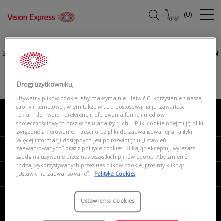
(
0
)
Strona główna
|
Okulary przeciwsłoneczne
|
TORY BURCH 0TY7192U 19396I
Drogi użytkowniku,
Używamy plików cookie, aby maksymalnie ułatwić Ci korzystanie z naszej
strony internetowej, w tym także w celu dostosowania jej zawartości i
reklam do Twoich preferencji, oferowania funkcji mediów
O NAS
społecznościowych oraz w celu analizy ruchu. Pliki cookie obejmują pliki
związane z kierowaniem treści oraz pliki do zaawansowanej analityki.
Więcej informacji dostępnych jest po rozwinięciu „Ustawień
MOJE VISION EXPRESS
zaawansowanych” oraz z polityce cookies. Klikając Akceptuj, wyrażasz
zgodę na używanie przez nas wszystkich plików cookie. Aby zmienić
rodzaj wykorzystywanych przez nas plików cookie, prosimy kliknąć
PRODUKTY I USŁUGI
„Ustawienia zaawansowane”.
Polityka Cookies
REGULAMINY
Ustawienia cookies