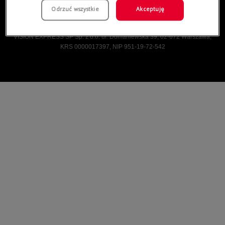
Odrzuć wszystkie
Akceptuję
Vision Express © Wszelkie prawa zastrzeżone.
VISION EXPRESS SP Sp. z o.o. ul. Domaniewska 39, 02-672 Warszawa,
KRS 0000017397, NIP 951-19-72-542