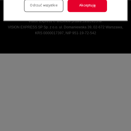
Odrzuć wszystkie
Akceptuję
Vision Express © Wszelkie prawa zastrzeżone.
VISION EXPRESS SP Sp. z o.o. ul. Domaniewska 39, 02-672 Warszawa,
KRS 0000017397, NIP 951-19-72-542