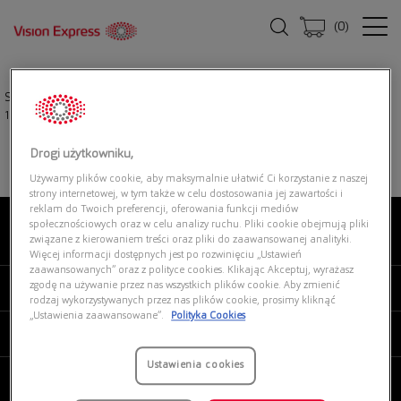
(
0
)
Strona główna
|
Okulary przeciwsłoneczne
|
TORY BURCH 0TY7194U
172883
Drogi użytkowniku,
Używamy plików cookie, aby maksymalnie ułatwić Ci korzystanie z naszej
strony internetowej, w tym także w celu dostosowania jej zawartości i
reklam do Twoich preferencji, oferowania funkcji mediów
społecznościowych oraz w celu analizy ruchu. Pliki cookie obejmują pliki
związane z kierowaniem treści oraz pliki do zaawansowanej analityki.
O NAS
Więcej informacji dostępnych jest po rozwinięciu „Ustawień
zaawansowanych” oraz z polityce cookies. Klikając Akceptuj, wyrażasz
zgodę na używanie przez nas wszystkich plików cookie. Aby zmienić
MOJE VISION EXPRESS
rodzaj wykorzystywanych przez nas plików cookie, prosimy kliknąć
„Ustawienia zaawansowane”.
Polityka Cookies
PRODUKTY I USŁUGI
Ustawienia cookies
REGULAMINY