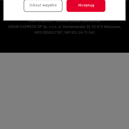
Odrzuć wszystkie
Akceptuję
Vision Express © Wszelkie prawa zastrzeżone.
VISION EXPRESS SP Sp. z o.o. ul. Domaniewska 39, 02-672 Warszawa,
KRS 0000017397, NIP 951-19-72-542