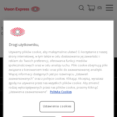
(
0
)
Strona główna
|
Okulary przeciwsłoneczne
|
UNOFFICIAL UNSM0092P
GXG0
Drogi użytkowniku,
Używamy plików cookie, aby maksymalnie ułatwić Ci korzystanie z naszej
strony internetowej, w tym także w celu dostosowania jej zawartości i
reklam do Twoich preferencji, oferowania funkcji mediów
społecznościowych oraz w celu analizy ruchu. Pliki cookie obejmują pliki
związane z kierowaniem treści oraz pliki do zaawansowanej analityki.
O NAS
Więcej informacji dostępnych jest po rozwinięciu „Ustawień
zaawansowanych” oraz z polityce cookies. Klikając Akceptuj, wyrażasz
zgodę na używanie przez nas wszystkich plików cookie. Aby zmienić
MOJE VISION EXPRESS
rodzaj wykorzystywanych przez nas plików cookie, prosimy kliknąć
„Ustawienia zaawansowane”.
Polityka Cookies
PRODUKTY I USŁUGI
Ustawienia cookies
REGULAMINY