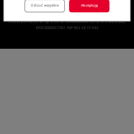
Odrzuć wszystkie
Akceptuję
Vision Express © Wszelkie prawa zastrzeżone.
VISION EXPRESS SP Sp. z o.o. ul. Domaniewska 39, 02-672 Warszawa,
KRS 0000017397, NIP 951-19-72-542