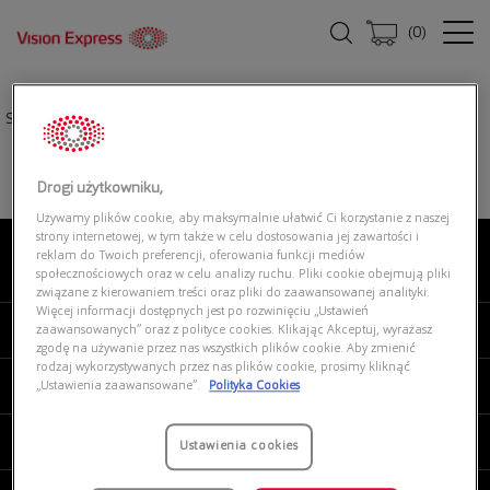
(
0
)
Strona główna
|
Okulary przeciwsłoneczne
|
RALPH 0RA5298U 5001T3
Drogi użytkowniku,
Używamy plików cookie, aby maksymalnie ułatwić Ci korzystanie z naszej
strony internetowej, w tym także w celu dostosowania jej zawartości i
reklam do Twoich preferencji, oferowania funkcji mediów
O NAS
społecznościowych oraz w celu analizy ruchu. Pliki cookie obejmują pliki
związane z kierowaniem treści oraz pliki do zaawansowanej analityki.
Więcej informacji dostępnych jest po rozwinięciu „Ustawień
MOJE VISION EXPRESS
zaawansowanych” oraz z polityce cookies. Klikając Akceptuj, wyrażasz
zgodę na używanie przez nas wszystkich plików cookie. Aby zmienić
rodzaj wykorzystywanych przez nas plików cookie, prosimy kliknąć
PRODUKTY I USŁUGI
„Ustawienia zaawansowane”.
Polityka Cookies
REGULAMINY
Ustawienia cookies