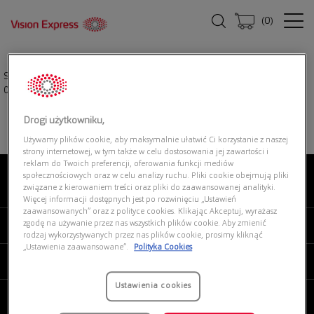
(
0
)
Strona główna
|
Okulary przeciwsłoneczne
|
ARMANI EXCHANGE
0AX4130SU 823679
Drogi użytkowniku,
Używamy plików cookie, aby maksymalnie ułatwić Ci korzystanie z naszej
strony internetowej, w tym także w celu dostosowania jej zawartości i
reklam do Twoich preferencji, oferowania funkcji mediów
społecznościowych oraz w celu analizy ruchu. Pliki cookie obejmują pliki
związane z kierowaniem treści oraz pliki do zaawansowanej analityki.
O NAS
Więcej informacji dostępnych jest po rozwinięciu „Ustawień
zaawansowanych” oraz z polityce cookies. Klikając Akceptuj, wyrażasz
zgodę na używanie przez nas wszystkich plików cookie. Aby zmienić
MOJE VISION EXPRESS
rodzaj wykorzystywanych przez nas plików cookie, prosimy kliknąć
„Ustawienia zaawansowane”.
Polityka Cookies
PRODUKTY I USŁUGI
Ustawienia cookies
REGULAMINY