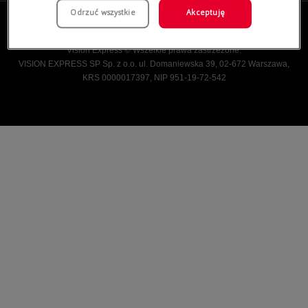
Odrzuć wszystkie
Akceptuję
Vision Express © Wszelkie prawa zastrzeżone.
VISION EXPRESS SP Sp. z o.o. ul. Domaniewska 39, 02-672 Warszawa,
KRS 0000017397, NIP 951-19-72-542