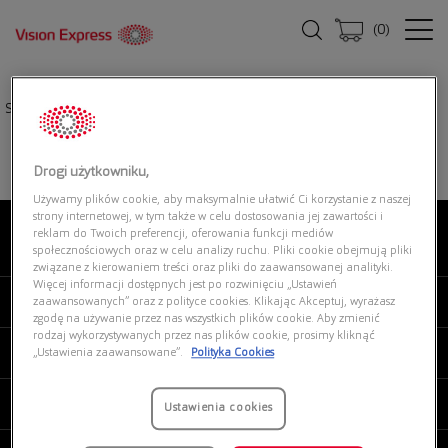
(
0
)
Strona główna
|
Okulary przeciwsłoneczne
|
COACH 0HC8132 52888H
Drogi użytkowniku,
Używamy plików cookie, aby maksymalnie ułatwić Ci korzystanie z naszej
strony internetowej, w tym także w celu dostosowania jej zawartości i
reklam do Twoich preferencji, oferowania funkcji mediów
O NAS
społecznościowych oraz w celu analizy ruchu. Pliki cookie obejmują pliki
związane z kierowaniem treści oraz pliki do zaawansowanej analityki.
Więcej informacji dostępnych jest po rozwinięciu „Ustawień
MOJE VISION EXPRESS
zaawansowanych” oraz z polityce cookies. Klikając Akceptuj, wyrażasz
zgodę na używanie przez nas wszystkich plików cookie. Aby zmienić
rodzaj wykorzystywanych przez nas plików cookie, prosimy kliknąć
PRODUKTY I USŁUGI
„Ustawienia zaawansowane”.
Polityka Cookies
REGULAMINY
Ustawienia cookies