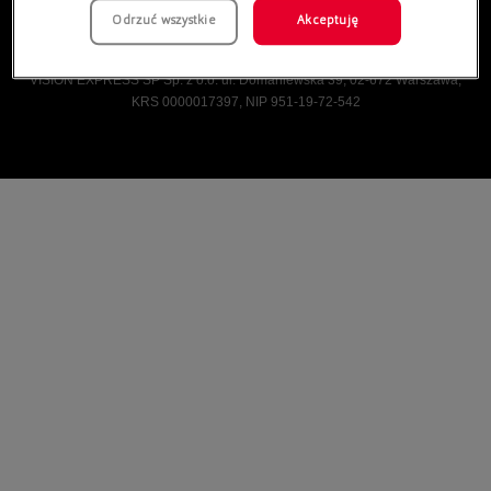
Odrzuć wszystkie
Akceptuję
Vision Express © Wszelkie prawa zastrzeżone.
VISION EXPRESS SP Sp. z o.o. ul. Domaniewska 39, 02-672 Warszawa,
KRS 0000017397, NIP 951-19-72-542