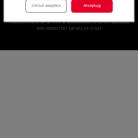
Odrzuć wszystkie
Akceptuję
Vision Express © Wszelkie prawa zastrzeżone.
VISION EXPRESS SP Sp. z o.o. ul. Domaniewska 39, 02-672 Warszawa,
KRS 0000017397, NIP 951-19-72-542