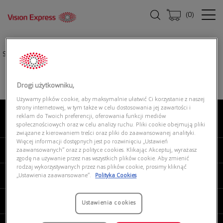
(
0
)
Strona główna
|
Okulary przeciwsłoneczne
|
ARNETTE 0AN4202 447/81
Drogi użytkowniku,
Używamy plików cookie, aby maksymalnie ułatwić Ci korzystanie z naszej
strony internetowej, w tym także w celu dostosowania jej zawartości i
reklam do Twoich preferencji, oferowania funkcji mediów
O NAS
społecznościowych oraz w celu analizy ruchu. Pliki cookie obejmują pliki
związane z kierowaniem treści oraz pliki do zaawansowanej analityki.
Więcej informacji dostępnych jest po rozwinięciu „Ustawień
MOJE VISION EXPRESS
zaawansowanych” oraz z polityce cookies. Klikając Akceptuj, wyrażasz
zgodę na używanie przez nas wszystkich plików cookie. Aby zmienić
rodzaj wykorzystywanych przez nas plików cookie, prosimy kliknąć
PRODUKTY I USŁUGI
„Ustawienia zaawansowane”.
Polityka Cookies
REGULAMINY
Ustawienia cookies