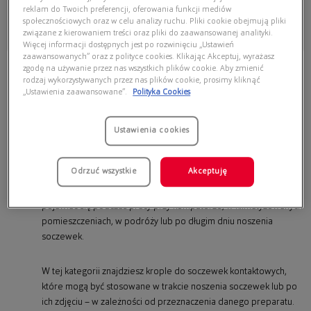
25,00 zł
17,99 zł
reklam do Twoich preferencji, oferowania funkcji mediów
Wybierz
społecznościowych oraz w celu analizy ruchu. Pliki cookie obejmują pliki
związane z kierowaniem treści oraz pliki do zaawansowanej analityki.
Więcej informacji dostępnych jest po rozwinięciu „Ustawień
zaawansowanych” oraz z polityce cookies. Klikając Akceptuj, wyrażasz
zgodę na używanie przez nas wszystkich plików cookie. Aby zmienić
rodzaj wykorzystywanych przez nas plików cookie, prosimy kliknąć
Krople do oczu do soczewek
„Ustawienia zaawansowane”.
Polityka Cookies
kontaktowych
Krople do oczu do soczewek kontaktowych
to preparaty
Ustawienia cookies
przeznaczone dla osób noszących soczewki, które chcą zadbać o
codzienny komfort widzenia i ograniczyć objawy suchości oka.
Odrzuć wszystkie
Akceptuję
Pomagają nawilżać powierzchnię oka, łagodzić dyskomfort oraz
zmniejszać uczucie pieczenia czy zmęczenia oczu, które mogą
pojawiać się podczas pracy przy komputerze, w klimatyzowanych
pomieszczeniach, w podróży lub po długim dniu noszenia
soczewek.
W tej kategorii znajdziesz krople do soczewek kontaktowych,
które mogą być stosowane w trakcie noszenia soczewek lub po
ich zdjęciu – w zależności od przeznaczenia danego preparatu.