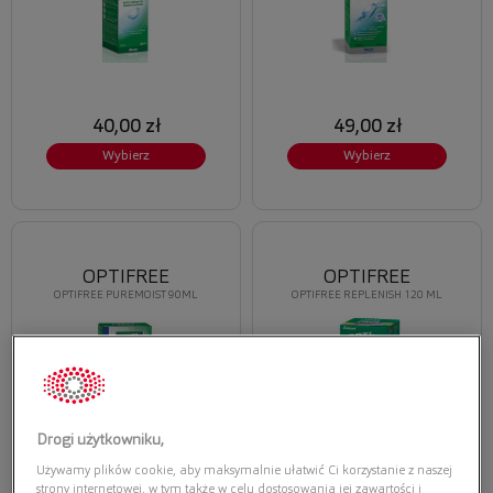
40,00 zł
49,00 zł
Wybierz
Wybierz
OPTIFREE
OPTIFREE
OPTIFREE PUREMOIST 90ML
OPTIFREE REPLENISH 120 ML
Drogi użytkowniku,
Używamy plików cookie, aby maksymalnie ułatwić Ci korzystanie z naszej
strony internetowej, w tym także w celu dostosowania jej zawartości i