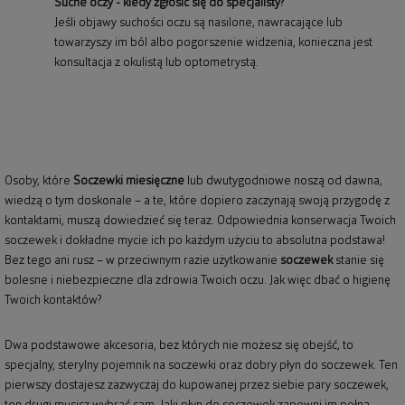
Suche oczy - kiedy zgłosić się do specjalisty?
Jeśli objawy suchości oczu są nasilone, nawracające lub
towarzyszy im ból albo pogorszenie widzenia, konieczna jest
konsultacja z okulistą lub optometrystą.
Osoby, które
Soczewki miesięczne
lub dwutygodniowe noszą od dawna,
wiedzą o tym doskonale – a te, które dopiero zaczynają swoją przygodę z
kontaktami, muszą dowiedzieć się teraz. Odpowiednia konserwacja Twoich
soczewek i dokładne mycie ich po każdym użyciu to absolutna podstawa!
Bez tego ani rusz – w przeciwnym razie użytkowanie
soczewek
stanie się
bolesne i niebezpieczne dla zdrowia Twoich oczu. Jak więc dbać o higienę
Twoich kontaktów?
Dwa podstawowe akcesoria, bez których nie możesz się obejść, to
specjalny, sterylny pojemnik na soczewki oraz dobry płyn do soczewek. Ten
pierwszy dostajesz zazwyczaj do kupowanej przez siebie pary soczewek,