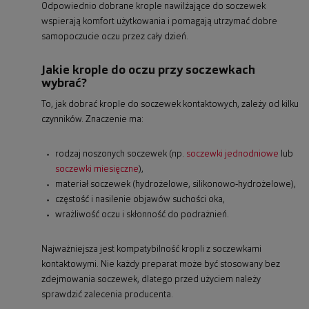
Odpowiednio dobrane krople nawilżające do soczewek
wspierają komfort użytkowania i pomagają utrzymać dobre
samopoczucie oczu przez cały dzień.
Jakie krople do oczu przy soczewkach
wybrać?
To, jak dobrać krople do soczewek kontaktowych, zależy od kilku
czynników. Znaczenie ma:
rodzaj noszonych soczewek (np.
soczewki jednodniowe
lub
soczewki miesięczne
),
materiał soczewek (hydrożelowe, silikonowo‑hydrożelowe),
częstość i nasilenie objawów suchości oka,
wrażliwość oczu i skłonność do podrażnień.
Najważniejsza jest kompatybilność kropli z soczewkami
kontaktowymi. Nie każdy preparat może być stosowany bez
zdejmowania soczewek, dlatego przed użyciem należy
sprawdzić zalecenia producenta.