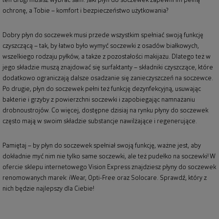
ten drugi musisz wybrać sam. Jaki płyn do soczewek zapewni im pełną
ochronę, a Tobie – komfort i bezpieczeństwo użytkowania?
Dobry płyn do soczewek musi przede wszystkim spełniać swoją funkcję
czyszczącą – tak, by łatwo było wymyć soczewki z osadów białkowych,
wszelkiego rodzaju pyłków, a także z pozostałości makijażu. Dlatego też w
jego składzie muszą znajdować się surfaktanty – składniki czyszczące, które
dodatkowo ograniczają dalsze osadzanie się zanieczyszczeń na soczewce.
Po drugie, płyn do soczewek pełni też funkcję dezynfekcyjną, usuwając
bakterie i grzyby z powierzchni soczewki i zapobiegając namnażaniu
drobnoustrojów. Co więcej, dostępne dzisiaj na rynku płyny do soczewek
często mają w swoim składzie substancje nawilżające i regenerujące.
Pamiętaj – by płyn do soczewek spełniał swoją funkcję, ważne jest, aby
dokładnie myć nim nie tylko same soczewki, ale też pudełko na soczewki! W
ofercie sklepu internetowego Vision Express znajdziesz płyny do soczewek
renomowanych marek: iWear, Opti-Free oraz Solocare. Sprawdź, który z
nich będzie najlepszy dla Ciebie!