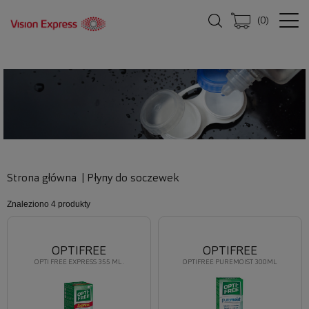
(
0
)
Strona główna
|
Płyny do soczewek
Znaleziono
4 produkty
OPTIFREE
OPTIFREE
OPTI FREE EXPRESS 355 ML.
OPTIFREE PUREMOIST 300ML