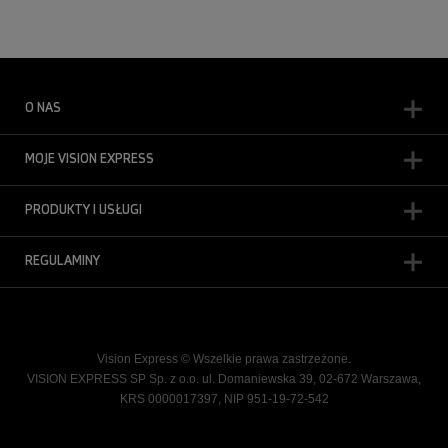
O NAS
MOJE VISION EXPRESS
PRODUKTY I USŁUGI
REGULAMINY
Vision Express © Wszelkie prawa zastrzeżone.
VISION EXPRESS SP Sp. z o.o. ul. Domaniewska 39, 02-672 Warszawa,
KRS 0000017397, NIP 951-19-72-542