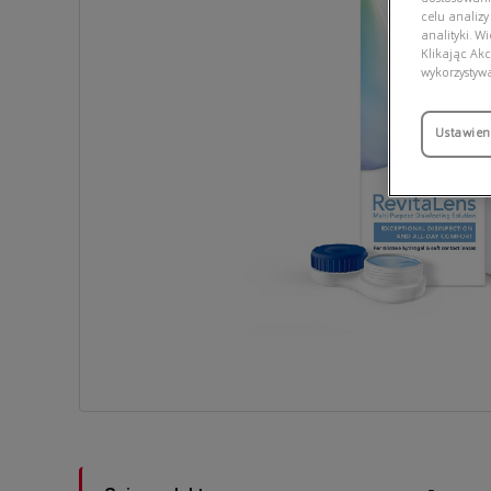
celu analizy
analityki. W
Klikając Akc
wykorzystyw
Ustawien