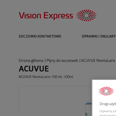
SOCZEWKI KONTAKTOWE
OPRAWKI I OKULARY
Strona główna
|
Płyny do soczewek
|
ACUVUE RevitaLens 
ACUVUE
ACUVUE RevitaLens 100 ml, 100ml
Drogi uży
Używamy plik
dostosowani