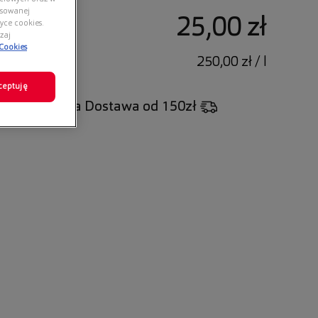
nsowanej
25,00 zł
yce cookies.
zaj
 Cookies
250,00 zł / l
ceptuję
Darmowa Dostawa
od 150zł