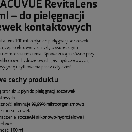
 ACUVUE RevitaLens
l – do pielęgnacji
ewek kontaktowych
taLens 100 ml
to płyn do pielęgnacji soczewek
h, zaprojektowany z myślą o skutecznym
 i komforcie noszenia. Sprawdzi się zarówno przy
ilikonowo‑hydrożelowych, jak i hydrożelowych,
wygodę użytkowania przez cały dzień.
we cechy produktu
 produktu:
płyn do pielęgnacji soczewek
ktowych
czność:
eliminuje 99,99% mikroorganizmów
z
rzchni soczewek
naczenie:
soczewki silikonowo-hydrożelowe i
żelowe
ność:
100 ml