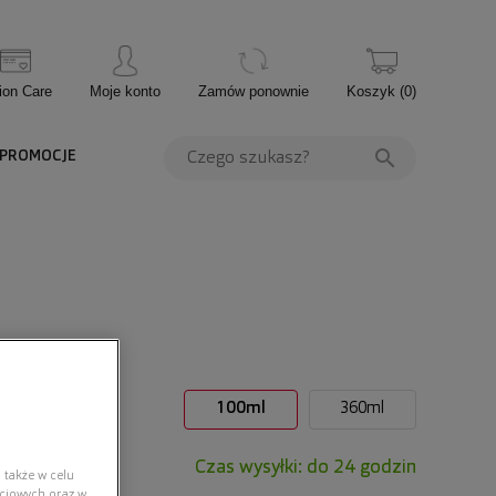
ion Care
Moje konto
Zamów ponownie
Koszyk
(
0
)
PROMOCJE
ość ml:
100ml
360ml
Czas wysyłki: do 24 godzin
 także w celu
ściowych oraz w