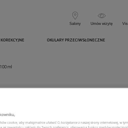
Salony
Umów wizytę
Vis
 KOREKCYJNE
OKULARY PRZECIWSŁONECZNE
100 ml
Pojemn
tkowniku,
ów cookie, aby maksymalnie ułatwić Ci korzystanie z naszej strony internetowej, w tym
a jej zawartości i reklam do Twoich preferencji, oferowania funkcji mediów społeczno