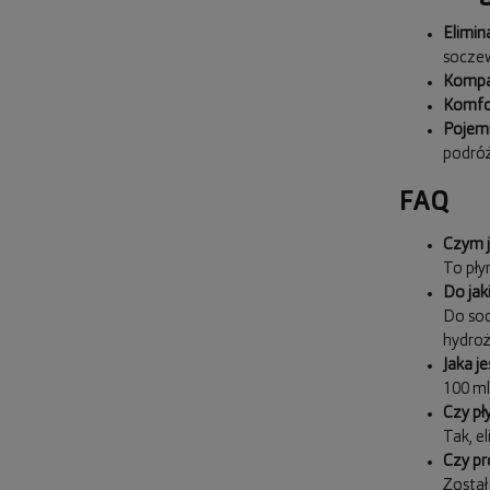
Elimi
socze
Kompa
Komfor
Pojem
podróż
FAQ
Czym j
To pły
Do jak
Do soc
hydroż
Jaka j
100 ml
Czy pł
Tak, e
Czy pr
Został