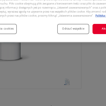
 ruchu. Pliki cookie obejmują pliki związane z kierowaniem treści oraz pliki do zaawa
ięcej informacji dostępnych jest po rozwinięciu „Ustawień zaawansowanych” oraz z polit
eptuj, wyrażasz zgodę na używanie przez nas wszystkich plików cookie. Aby zmienić rod
anych przez nas plików cookie, prosimy kliknąć „Ustawienia zaawansowane”.
Polityka
ia cookies
Odrzuć wszystkie
Ak