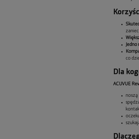
Korzyśc
Skute
zaniec
Więks
Jedno 
Kompa
co dzi
Dla kog
ACUVUE Revi
noszą
spędza
konta
oczek
szukaj
Dlaczeg