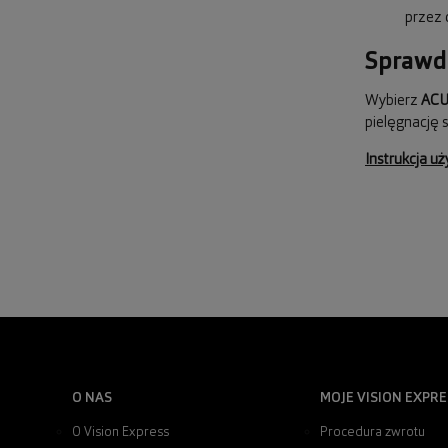
przez 
Sprawd
Wybierz
ACU
pielęgnację 
Instrukcja u
O NAS
MOJE VISION EXPRE
O Vision Express
Procedura zwrotu