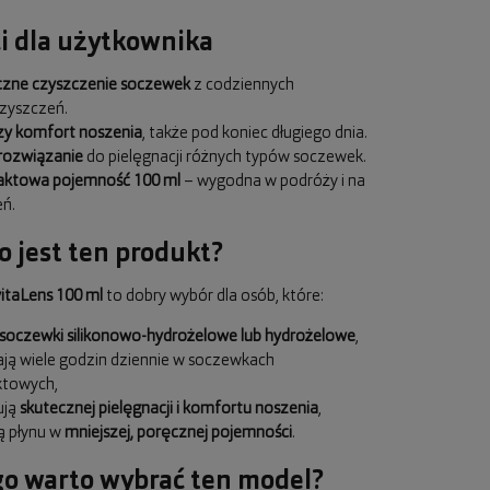
i dla użytkownika
czne czyszczenie soczewek
z codziennych
zyszczeń.
zy komfort noszenia
, także pod koniec długiego dnia.
rozwiązanie
do pielęgnacji różnych typów soczewek.
ktowa pojemność 100 ml
– wygodna w podróży i na
eń.
o jest ten produkt?
taLens 100 ml
to dobry wybór dla osób, które:
soczewki silikonowo-hydrożelowe lub hydrożelowe
,
ją wiele godzin dziennie w soczewkach
ktowych,
ują
skutecznej pielęgnacji i komfortu noszenia
,
ą płynu w
mniejszej, poręcznej pojemności
.
o warto wybrać ten model?