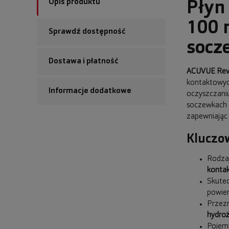
Opis produktu
Płyn
100 m
Sprawdź dostępność
socz
Dostawa i płatność
ACUVUE Revi
kontaktowyc
Informacje dodatkowe
oczyszczaniu
soczewkach s
zapewniając 
Kluczo
Rodzaj
konta
Skute
powie
Przez
hydro
Pojem