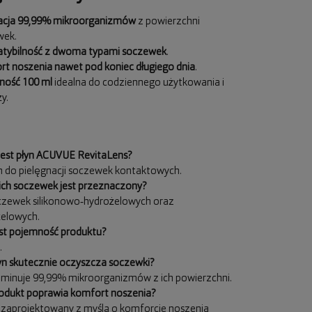
nacja 99,99% mikroorganizmów
z powierzchni
wek.
tybilność z dwoma typami soczewek
.
t noszenia nawet pod koniec długiego dnia
.
ność 100 ml
idealna do codziennego użytkowania i
y.
est płyn ACUVUE RevitaLens?
n do pielęgnacji soczewek kontaktowych.
ich soczewek jest przeznaczony?
zewek silikonowo‑hydrożelowych oraz
elowych.
est pojemność produktu?
.
yn skutecznie oczyszcza soczewki?
liminuje 99,99% mikroorganizmów z ich powierzchni.
odukt poprawia komfort noszenia?
 zaprojektowany z myślą o komforcie noszenia