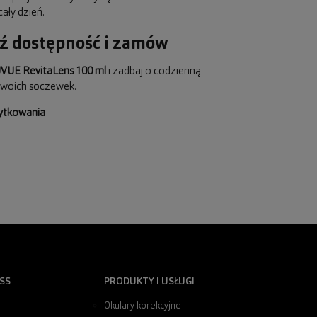
cały dzień.
ź dostępność i zamów
VUE RevitaLens 100 ml
i zadbaj o codzienną
swoich soczewek.
żytkowania
SS
PRODUKTY I USŁUGI
Okulary korekcyjne