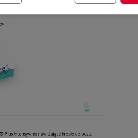
® Plus
Intensywnie nawilżające krople do oczu.