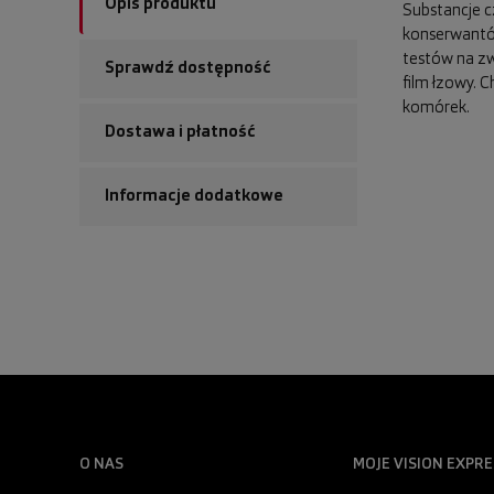
Opis produktu
Substancje c
konserwantó
testów na zw
Sprawdź dostępność
film łzowy. 
komórek.
Dostawa i płatność
Informacje dodatkowe
O NAS
MOJE VISION EXPRE