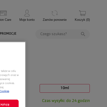
ion Care
Moje konto
Zamów ponownie
Koszyk
(
0
)
PROMOCJE
 także w celu
ściowych oraz w
nsowanej
yce cookies.
ość ml:
zaj
10ml
 Cookies
Czas wysyłki: do 24 godzin
ceptuję