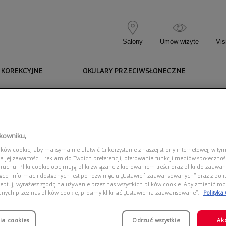
Salony
Umów wizytę
Vis
 KOREKCYJNE
OKULARY PRZECIWSŁONECZNE
tkowniku,
ów cookie, aby maksymalnie ułatwić Ci korzystanie z naszej strony internetowej, w tym
a jej zawartości i reklam do Twoich preferencji, oferowania funkcji mediów społeczno
 ruchu. Pliki cookie obejmują pliki związane z kierowaniem treści oraz pliki do zaawa
ięcej informacji dostępnych jest po rozwinięciu „Ustawień zaawansowanych” oraz z polit
Pojemn
eptuj, wyrażasz zgodę na używanie przez nas wszystkich plików cookie. Aby zmienić rod
anych przez nas plików cookie, prosimy kliknąć „Ustawienia zaawansowane”.
Polityka
ia cookies
Odrzuć wszystkie
Ak