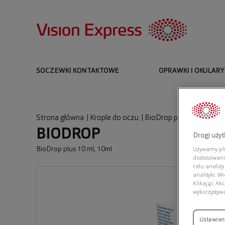
SOCZEWKI KONTAKTOWE
OPRAWKI I OKULARY
Strona główna
|
Krople do oczu
|
BioDrop plus 10 ml
BIODROP
Drogi uży
BioDrop plus 10 ml, 10ml
Używamy plik
dostosowani
celu analizy
analityki. W
Klikając Akc
wykorzystyw
Ustawien