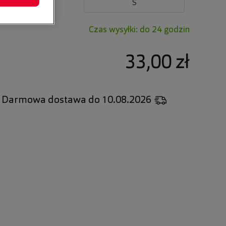
ne rozmiary:
S
Czas wysyłki: do 24 godzin
33,00 zł
Darmowa dostawa
do 10.08.2026