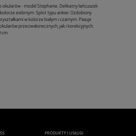
 okularów - model Stephanie. Delikatny łańcuszek
 kolorze srebrnym. Splot typu ankier. Ozdobiony
kryształkami w kolorze białym i czarnym. Pasuje
kularów przeciwsłonecznych, jak i korekcyjnych.
0 cm.
SS
PRODUKTY I USŁUGI