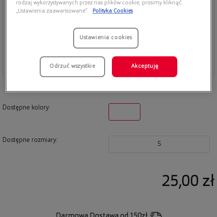
rodzaj wykorzystywanych przez nas plików cookie, prosimy kliknąć
„Ustawienia zaawansowane”.
Polityka Cookies
Ustawienia cookies
Odrzuć wszystkie
Akceptuję
Dostępne kolory:
Dostępne rozmiary:
S
25,00 zł
Darmowa Dostawa
od 150zł