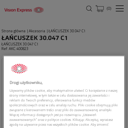
(
0
)
Strona główna
|
Akcesoria
|
ŁAŃCUSZEK 30.047 C1
ŁAŃCUSZEK 30.047 C1
ŁAŃCUSZEK 30.047 C1
Ref: AKC.400823
Drogi użytkowniku,
Używamy plików cookie, aby maksymalnie ułatwić Ci korzystanie z naszej
strony internetowej, w tym także w celu dostosowania jej zawartości i
reklam do Twoich preferencji, oferowania funkcji mediów
społecznościowych oraz w celu analizy ruchu. Pliki cookie obejmują pliki
związane z kierowaniem treści oraz pliki do zaawansowanej analityki.
Więcej informacji dostępnych jest po rozwinięciu „Ustawień
zaawansowanych” oraz z polityce cookies. Klikając Akceptuj, wyrażasz
zgodę na używanie przez nas wszystkich plików cookie. Aby zmienić