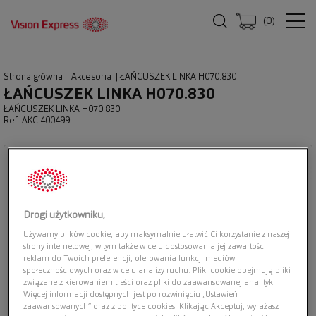
(
0
)
Strona główna
|
Akcesoria
|
ŁAŃCUSZEK LINKA H070.830
ŁAŃCUSZEK LINKA H070.830
ŁAŃCUSZEK LINKA H070.830
Ref: AKC.400499
Drogi użytkowniku,
Używamy plików cookie, aby maksymalnie ułatwić Ci korzystanie z naszej
strony internetowej, w tym także w celu dostosowania jej zawartości i
reklam do Twoich preferencji, oferowania funkcji mediów
społecznościowych oraz w celu analizy ruchu. Pliki cookie obejmują pliki
związane z kierowaniem treści oraz pliki do zaawansowanej analityki.
Więcej informacji dostępnych jest po rozwinięciu „Ustawień
zaawansowanych” oraz z polityce cookies. Klikając Akceptuj, wyrażasz