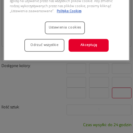
zgodę na używanie przez nas wszystkich plików cookie. Aby zmienić
rodzaj wykorzystywanych przez nas plików cookie, prosimy kliknąć
„Ustawienia zaawansowane”.
Polityka Cookies
Ustawienia cookies
Odrzuć wszystkie
Akceptuję
Dostępne kolory:
Ilość sztuk:
1
Czas wysyłki: do 24 godzin