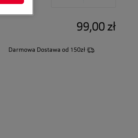
ztuk:
1
99,00 zł
Darmowa Dostawa
od 150zł