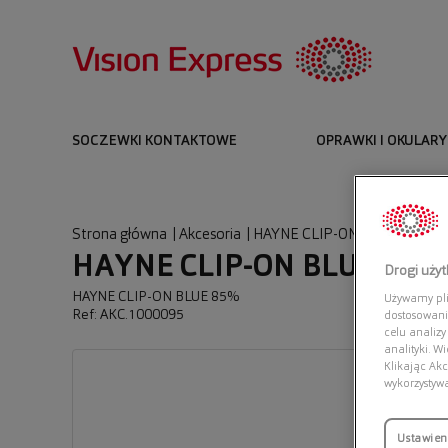
SOCZEWKI KONTAKTOWE
OPRAWKI I OKULARY
Strona główna
|
Akcesoria
|
HAYNE CLIP-ON BLUE 85%
HAYNE CLIP-ON BLUE 85%
Drogi uży
HAYNE CLIP-ON BLUE 85%
Używamy plik
Ref: AKC.1000095
dostosowani
celu analizy
analityki. W
Klikając Akc
wykorzystyw
Ustawien