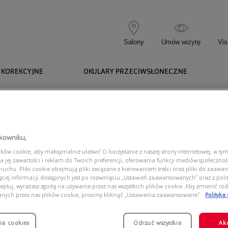
Salony
Umów wizytę
Vis
 KOREKCYJNE
OKULARY PRZECIWSŁONECZNE
tkowniku,
ów cookie, aby maksymalnie ułatwić Ci korzystanie z naszej strony internetowej, w tym
a jej zawartości i reklam do Twoich preferencji, oferowania funkcji mediów społeczno
 ruchu. Pliki cookie obejmują pliki związane z kierowaniem treści oraz pliki do zaawa
ięcej informacji dostępnych jest po rozwinięciu „Ustawień zaawansowanych” oraz z polit
eptuj, wyrażasz zgodę na używanie przez nas wszystkich plików cookie. Aby zmienić rod
Dostęp
anych przez nas plików cookie, prosimy kliknąć „Ustawienia zaawansowane”.
Polityka
ia cookies
Odrzuć wszystkie
Ak