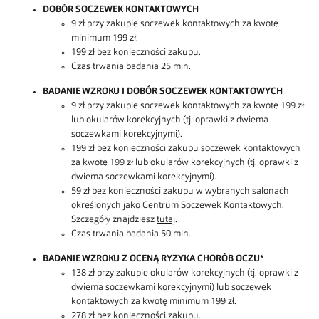
DOBÓR SOCZEWEK KONTAKTOWYCH
9 zł przy zakupie soczewek kontaktowych za kwotę
minimum 199 zł.
199 zł bez konieczności zakupu.
Czas trwania badania 25 min.
BADANIE WZROKU I DOBÓR SOCZEWEK KONTAKTOWYCH
9 zł przy zakupie soczewek kontaktowych za kwotę 199 zł
lub okularów korekcyjnych (tj. oprawki z dwiema
soczewkami korekcyjnymi).
199 zł bez konieczności zakupu soczewek kontaktowych
za kwotę 199 zł lub okularów korekcyjnych (tj. oprawki z
dwiema soczewkami korekcyjnymi).
59 zł bez konieczności zakupu w wybranych salonach
określonych jako Centrum Soczewek Kontaktowych.
Szczegóły znajdziesz
tutaj
.
Czas trwania badania 50 min.
BADANIE WZROKU Z OCENĄ RYZYKA CHORÓB OCZU*
138 zł przy zakupie okularów korekcyjnych (tj. oprawki z
dwiema soczewkami korekcyjnymi) lub soczewek
kontaktowych za kwotę minimum 199 zł.
278 zł bez konieczności zakupu.