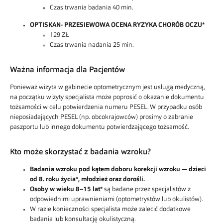
Czas trwania badania 40 min.
OPTISKAN- PRZESIEWOWA OCENA RYZYKA CHORÓB OCZU*
129 ZŁ
Czas trwania nadania 25 min.
Ważna informacja dla Pacjentów
Ponieważ wizyta w gabinecie optometrycznym jest usługą medyczną,
na początku wizyty specjalista może poprosić o okazanie dokumentu
tożsamości w celu potwierdzenia numeru PESEL. W przypadku osób
nieposiadających PESEL (np. obcokrajowców) prosimy o zabranie
paszportu lub innego dokumentu potwierdzającego tożsamość.
Kto może skorzystać z badania wzroku?
Badania wzroku pod kątem doboru korekcji wzroku — dzieci
od 8. roku życia*, młodzież oraz dorośli.
Osoby w wieku 8–15 lat*
są badane przez specjalistów z
odpowiednimi uprawnieniami (optometrystów lub okulistów).
W razie konieczności specjalista może zalecić dodatkowe
badania lub konsultację okulistyczną.