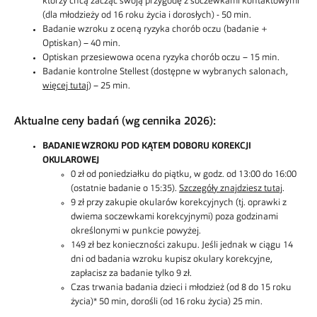
którzy chcą zacząć swoją przygodę z soczewkami kontaktowymi
(dla młodzieży od 16 roku życia i dorosłych) - 50 min.
Badanie wzroku z oceną ryzyka chorób oczu (badanie +
Optiskan) – 40 min.
Optiskan przesiewowa ocena ryzyka chorób oczu – 15 min.
Badanie kontrolne Stellest (dostępne w wybranych salonach,
więcej tutaj
) – 25 min.
Aktualne ceny badań (wg cennika 2026):
BADANIE WZROKU POD KĄTEM DOBORU KOREKCJI
OKULAROWEJ
0 zł od poniedziałku do piątku, w godz. od 13:00 do 16:00
(ostatnie badanie o 15:35).
Szczegóły znajdziesz tutaj
.
9 zł przy zakupie okularów korekcyjnych (tj. oprawki z
dwiema soczewkami korekcyjnymi) poza godzinami
określonymi w punkcie powyżej.
149 zł bez konieczności zakupu. Jeśli jednak w ciągu 14
dni od badania wzroku kupisz okulary korekcyjne,
zapłacisz za badanie tylko 9 zł.
Czas trwania badania dzieci i młodzież (od 8 do 15 roku
życia)* 50 min, dorośli (od 16 roku życia) 25 min.