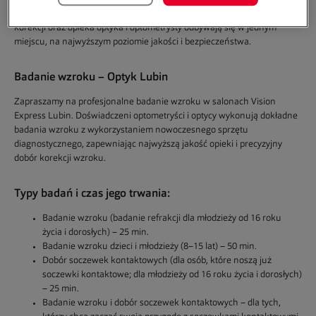
Wybierając nasze salony, masz pewność, że badanie wzroku, dobór
korekcji oraz opieka optyka i optometrysty odbywają się w jednym
miejscu, na najwyższym poziomie jakości i bezpieczeństwa.
Badanie wzroku – Optyk
Lubin
Zapraszamy na
profesjonalne badanie wzroku
w salonach Vision
Express Lubin. Doświadczeni optometryści i optycy wykonują dokładne
badania wzroku z wykorzystaniem nowoczesnego sprzętu
diagnostycznego, zapewniając najwyższą jakość opieki i precyzyjny
dobór korekcji wzroku.
Typy badań i czas jego trwania:
Badanie wzroku (badanie refrakcji dla młodzieży od 16 roku
życia i dorosłych) – 25 min.
Badanie wzroku dzieci i młodzieży (8–15 lat) – 50 min.
Dobór soczewek kontaktowych (dla osób, które noszą już
soczewki kontaktowe; dla młodzieży od 16 roku życia i dorosłych)
– 25 min.
Badanie wzroku i dobór soczewek kontaktowych – dla tych,