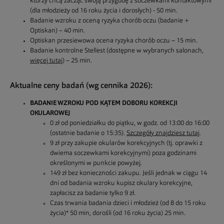
którzy chcą zacząć swoją przygodę z soczewkami kontaktowymi
(dla młodzieży od 16 roku życia i dorosłych) - 50 min.
Badanie wzroku z oceną ryzyka chorób oczu (badanie +
Optiskan) – 40 min.
Optiskan przesiewowa ocena ryzyka chorób oczu – 15 min.
Badanie kontrolne Stellest (dostępne w wybranych salonach,
więcej tutaj
) – 25 min.
Aktualne ceny badań (wg cennika 2026):
BADANIE WZROKU POD KĄTEM DOBORU KOREKCJI
OKULAROWEJ
0 zł od poniedziałku do piątku, w godz. od 13:00 do 16:00
(ostatnie badanie o 15:35).
Szczegóły znajdziesz tutaj
.
9 zł przy zakupie okularów korekcyjnych (tj. oprawki z
dwiema soczewkami korekcyjnymi) poza godzinami
określonymi w punkcie powyżej.
149 zł bez konieczności zakupu. Jeśli jednak w ciągu 14
dni od badania wzroku kupisz okulary korekcyjne,
zapłacisz za badanie tylko 9 zł.
Czas trwania badania dzieci i młodzież (od 8 do 15 roku
życia)* 50 min, dorośli (od 16 roku życia) 25 min.