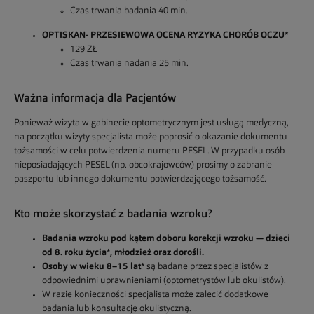
Czas trwania badania 40 min.
OPTISKAN- PRZESIEWOWA OCENA RYZYKA CHORÓB OCZU*
129 ZŁ
Czas trwania nadania 25 min.
Ważna informacja dla Pacjentów
Ponieważ wizyta w gabinecie optometrycznym jest usługą medyczną,
na początku wizyty specjalista może poprosić o okazanie dokumentu
tożsamości w celu potwierdzenia numeru PESEL. W przypadku osób
nieposiadających PESEL (np. obcokrajowców) prosimy o zabranie
paszportu lub innego dokumentu potwierdzającego tożsamość.
Kto może skorzystać z badania wzroku?
Badania wzroku pod kątem doboru korekcji wzroku — dzieci
od 8. roku życia*, młodzież oraz dorośli.
Osoby w wieku 8–15 lat*
są badane przez specjalistów z
odpowiednimi uprawnieniami (optometrystów lub okulistów).
W razie konieczności specjalista może zalecić dodatkowe
badania lub konsultację okulistyczną.