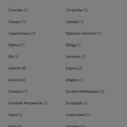
Chorzów
(1)
Chrzanów
(1)
Cieszyn
(1)
Czeladź
(1)
Częstochowa
(2)
Dąbrowa Górnicza
(1)
Dębica
(1)
Elbląg
(1)
Ełk
(1)
Garwolin
(1)
Gdańsk
(8)
Gdynia
(2)
Gliwice
(2)
Głogów
(1)
Gniezno
(1)
Gorzów Wielkopolski
(2)
Grodzisk Mazowiecki
(1)
Grudziądz
(1)
Iława
(1)
Inowrocław
(1)
Janki
(2)
Jarosław
(1)