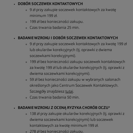
DOBÓR SOCZEWEK KONTAKTOWYCH
9 zł przy zakupie soczewek kontaktowych za kwotę
minimum 199 zł.
199 zł bez konieczności zakupu.
Czas trwania badania 25 min.
BADANIE WZROKU I DOBÓR SOCZEWEK KONTAKTOWYCH
9 zł przy zakupie soczewek kontaktowych za kwotę 199 zł
lub okularów korekcyjnych (tj. oprawki z dwiema
soczewkami korekcyjnymi).
199 zł bez konieczności zakupu soczewek kontaktowych
za kwotę 199 zł lub okularów korekcyjnych (tj. oprawki z
dwiema soczewkami korekcyjnymi).
59 zł bez konieczności zakupu w wybranych salonach
określonych jako Centrum Soczewek Kontaktowych.
Szczegóły znajdziesz
tutaj
.
Czas trwania badania 50 min.
BADANIE WZROKU Z OCENĄ RYZYKA CHORÓB OCZU*
138 zł przy zakupie okularów korekcyjnych (tj. oprawki z
dwiema soczewkami korekcyjnymi) lub soczewek
kontaktowych za kwotę minimum 199 zł.
278 zł bez konieczności zakupu.