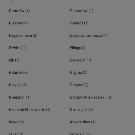
Chorzów
(1)
Chrzanów
(1)
Cieszyn
(1)
Czeladź
(1)
Częstochowa
(2)
Dąbrowa Górnicza
(1)
Dębica
(1)
Elbląg
(1)
Ełk
(1)
Garwolin
(1)
Gdańsk
(8)
Gdynia
(2)
Gliwice
(2)
Głogów
(1)
Gniezno
(1)
Gorzów Wielkopolski
(2)
Grodzisk Mazowiecki
(1)
Grudziądz
(1)
Iława
(1)
Inowrocław
(1)
Janki
(2)
Jarosław
(1)