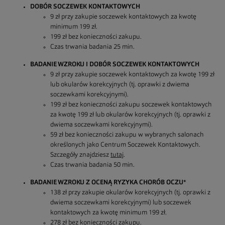
DOBÓR SOCZEWEK KONTAKTOWYCH
9 zł przy zakupie soczewek kontaktowych za kwotę
minimum 199 zł.
199 zł bez konieczności zakupu.
Czas trwania badania 25 min.
BADANIE WZROKU I DOBÓR SOCZEWEK KONTAKTOWYCH
9 zł przy zakupie soczewek kontaktowych za kwotę 199 zł
lub okularów korekcyjnych (tj. oprawki z dwiema
soczewkami korekcyjnymi).
199 zł bez konieczności zakupu soczewek kontaktowych
za kwotę 199 zł lub okularów korekcyjnych (tj. oprawki z
dwiema soczewkami korekcyjnymi).
59 zł bez konieczności zakupu w wybranych salonach
określonych jako Centrum Soczewek Kontaktowych.
Szczegóły znajdziesz
tutaj
.
Czas trwania badania 50 min.
BADANIE WZROKU Z OCENĄ RYZYKA CHORÓB OCZU*
138 zł przy zakupie okularów korekcyjnych (tj. oprawki z
dwiema soczewkami korekcyjnymi) lub soczewek
kontaktowych za kwotę minimum 199 zł.
278 zł bez konieczności zakupu.