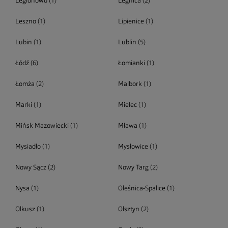
Legionowo
(1)
Legnica
(2)
Leszno
(1)
Lipienice
(1)
Lubin
(1)
Lublin
(5)
Łódź
(6)
Łomianki
(1)
Łomża
(2)
Malbork
(1)
Marki
(1)
Mielec
(1)
Mińsk Mazowiecki
(1)
Mława
(1)
Mysiadło
(1)
Mysłowice
(1)
Nowy Sącz
(2)
Nowy Targ
(2)
Nysa
(1)
Oleśnica-Spalice
(1)
Olkusz
(1)
Olsztyn
(2)