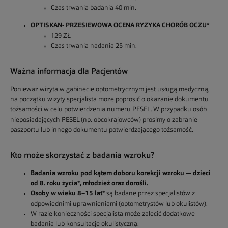
Czas trwania badania 40 min.
OPTISKAN- PRZESIEWOWA OCENA RYZYKA CHORÓB OCZU*
129 ZŁ
Czas trwania nadania 25 min.
Ważna informacja dla Pacjentów
Ponieważ wizyta w gabinecie optometrycznym jest usługą medyczną,
na początku wizyty specjalista może poprosić o okazanie dokumentu
tożsamości w celu potwierdzenia numeru PESEL. W przypadku osób
nieposiadających PESEL (np. obcokrajowców) prosimy o zabranie
paszportu lub innego dokumentu potwierdzającego tożsamość.
Kto może skorzystać z badania wzroku?
Badania wzroku pod kątem doboru korekcji wzroku — dzieci
od 8. roku życia*, młodzież oraz dorośli.
Osoby w wieku 8–15 lat*
są badane przez specjalistów z
odpowiednimi uprawnieniami (optometrystów lub okulistów).
W razie konieczności specjalista może zalecić dodatkowe
badania lub konsultację okulistyczną.