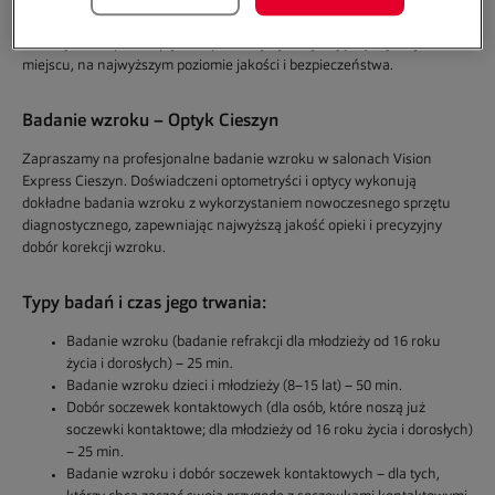
Wybierając nasze salony, masz pewność, że badanie wzroku, dobór
korekcji oraz opieka optyka i optometrysty odbywają się w jednym
miejscu, na najwyższym poziomie jakości i bezpieczeństwa.
Badanie wzroku – Optyk
Cieszyn
Zapraszamy na
profesjonalne badanie wzroku
w salonach Vision
Express Cieszyn. Doświadczeni optometryści i optycy wykonują
dokładne badania wzroku z wykorzystaniem nowoczesnego sprzętu
diagnostycznego, zapewniając najwyższą jakość opieki i precyzyjny
dobór korekcji wzroku.
Typy badań i czas jego trwania:
Badanie wzroku (badanie refrakcji dla młodzieży od 16 roku
życia i dorosłych) – 25 min.
Badanie wzroku dzieci i młodzieży (8–15 lat) – 50 min.
Dobór soczewek kontaktowych (dla osób, które noszą już
soczewki kontaktowe; dla młodzieży od 16 roku życia i dorosłych)
– 25 min.
Badanie wzroku i dobór soczewek kontaktowych – dla tych,