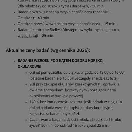
którzy chcą zacząć swoją przygodę z soczewkami kontaktowymi
(dla młodzieży od 16 roku życia i dorosłych) - 50 min.
Badanie wzroku z oceną ryzyka chorób oczu (badanie +
Optiskan) – 40 min.
Optiskan przesiewowa ocena ryzyka chorób oczu – 15 min.
Badanie kontrolne Stellest (dostępne w wybranych salonach,
więcej tutaj
) – 25 min.
Aktualne ceny badań (wg cennika 2026):
BADANIE WZROKU POD KĄTEM DOBORU KOREKCJI
OKULAROWEJ
0 zł od poniedziałku do piątku, w godz. od 13:00 do 16:00
(ostatnie badanie o 15:35).
Szczegóły znajdziesz tutaj
.
9 zł przy zakupie okularów korekcyjnych (tj. oprawki z
dwiema soczewkami korekcyjnymi) poza godzinami
określonymi w punkcie powyżej.
149 zł bez konieczności zakupu. Jeśli jednak w ciągu 14
dni od badania wzroku kupisz okulary korekcyjne,
zapłacisz za badanie tylko 9 zł.
Czas trwania badania dzieci i młodzież (od 8 do 15 roku
życia)* 50 min, dorośli (od 16 roku życia) 25 min.