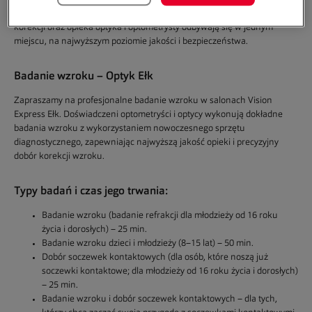
Wybierając nasze salony, masz pewność, że badanie wzroku, dobór
korekcji oraz opieka optyka i optometrysty odbywają się w jednym
miejscu, na najwyższym poziomie jakości i bezpieczeństwa.
Badanie wzroku – Optyk
Ełk
Zapraszamy na
profesjonalne badanie wzroku
w salonach Vision
Express Ełk. Doświadczeni optometryści i optycy wykonują dokładne
badania wzroku z wykorzystaniem nowoczesnego sprzętu
diagnostycznego, zapewniając najwyższą jakość opieki i precyzyjny
dobór korekcji wzroku.
Typy badań i czas jego trwania:
Badanie wzroku (badanie refrakcji dla młodzieży od 16 roku
życia i dorosłych) – 25 min.
Badanie wzroku dzieci i młodzieży (8–15 lat) – 50 min.
Dobór soczewek kontaktowych (dla osób, które noszą już
soczewki kontaktowe; dla młodzieży od 16 roku życia i dorosłych)
– 25 min.
Badanie wzroku i dobór soczewek kontaktowych – dla tych,