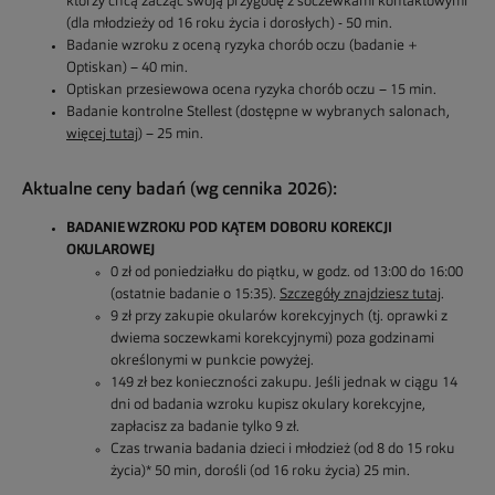
którzy chcą zacząć swoją przygodę z soczewkami kontaktowymi
(dla młodzieży od 16 roku życia i dorosłych) - 50 min.
Badanie wzroku z oceną ryzyka chorób oczu (badanie +
Optiskan) – 40 min.
Optiskan przesiewowa ocena ryzyka chorób oczu – 15 min.
Badanie kontrolne Stellest (dostępne w wybranych salonach,
więcej tutaj
) – 25 min.
Aktualne ceny badań (wg cennika 2026):
BADANIE WZROKU POD KĄTEM DOBORU KOREKCJI
OKULAROWEJ
0 zł od poniedziałku do piątku, w godz. od 13:00 do 16:00
(ostatnie badanie o 15:35).
Szczegóły znajdziesz tutaj
.
9 zł przy zakupie okularów korekcyjnych (tj. oprawki z
dwiema soczewkami korekcyjnymi) poza godzinami
określonymi w punkcie powyżej.
149 zł bez konieczności zakupu. Jeśli jednak w ciągu 14
dni od badania wzroku kupisz okulary korekcyjne,
zapłacisz za badanie tylko 9 zł.
Czas trwania badania dzieci i młodzież (od 8 do 15 roku
życia)* 50 min, dorośli (od 16 roku życia) 25 min.