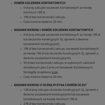
DOBÓR SOCZEWEK KONTAKTOWYCH
9 zł przy zakupie soczewek kontaktowych za kwotę
minimum 199 zł.
199 zł bez konieczności zakupu.
Czas trwania badania 25 min.
BADANIE WZROKU I DOBÓR SOCZEWEK KONTAKTOWYCH
9 zł przy zakupie soczewek kontaktowych za kwotę 199 zł
lub okularów korekcyjnych (tj. oprawki z dwiema
soczewkami korekcyjnymi).
199 zł bez konieczności zakupu soczewek kontaktowych
za kwotę 199 zł lub okularów korekcyjnych (tj. oprawki z
dwiema soczewkami korekcyjnymi).
59 zł bez konieczności zakupu w wybranych salonach
określonych jako Centrum Soczewek Kontaktowych.
Szczegóły znajdziesz
tutaj
.
Czas trwania badania 50 min.
BADANIE WZROKU Z OCENĄ RYZYKA CHORÓB OCZU*
138 zł przy zakupie okularów korekcyjnych (tj. oprawki z
dwiema soczewkami korekcyjnymi) lub soczewek
kontaktowych za kwotę minimum 199 zł.
278 zł bez konieczności zakupu.