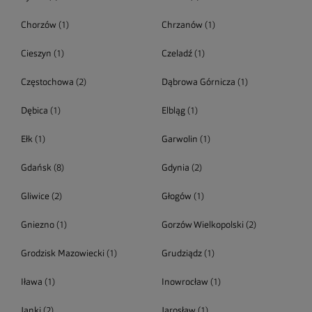
Chorzów
(1)
Chrzanów
(1)
Cieszyn
(1)
Czeladź
(1)
Częstochowa
(2)
Dąbrowa Górnicza
(1)
Dębica
(1)
Elbląg
(1)
Ełk
(1)
Garwolin
(1)
Gdańsk
(8)
Gdynia
(2)
Gliwice
(2)
Głogów
(1)
Gniezno
(1)
Gorzów Wielkopolski
(2)
Grodzisk Mazowiecki
(1)
Grudziądz
(1)
Iława
(1)
Inowrocław
(1)
Janki
(2)
Jarosław
(1)