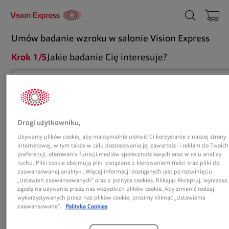
Umów badanie wzroku w salonie Vision Express
Krok 1/5
Jakie badanie Cię interesuje?
BADANIE WZROKU
Badanie wzroku wraz z doborem
odpowiedniej korekcji w celu zapewnienia
komfortu widzenia.
Drogi użytkowniku,
Czas trwania: 25 min. (dorośli), 50 min. (dzieci)
Używamy plików cookie, aby maksymalnie ułatwić Ci korzystanie z naszej strony
internetowej, w tym także w celu dostosowania jej zawartości i reklam do Twoich
preferencji, oferowania funkcji mediów społecznościowych oraz w celu analizy
BADANIE WZROKU I DOBÓR
ruchu. Pliki cookie obejmują pliki związane z kierowaniem treści oraz pliki do
SOCZEWEK KONTAKTOWYCH
zaawansowanej analityki. Więcej informacji dostępnych jest po rozwinięciu
Badanie wzroku w celu doboru
„Ustawień zaawansowanych” oraz z polityce cookies. Klikając Akceptuj, wyrażasz
odpowiedniej korekcji optycznej +
zgodę na używanie przez nas wszystkich plików cookie. Aby zmienić rodzaj
wykorzystywanych przez nas plików cookie, prosimy kliknąć „Ustawienia
dopasowanie soczewek kontaktowych i
zaawansowane”.
Polityka Cookies
bezpłatne soczewki próbne (dla nowych
użytkowników).