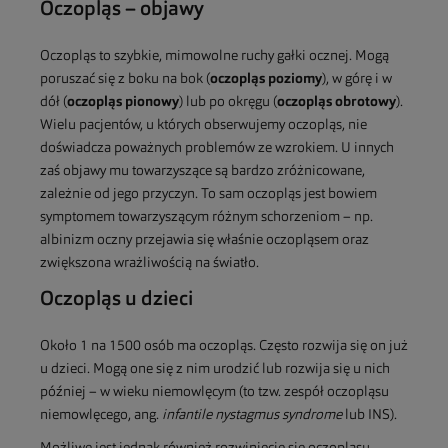
Oczopląs – objawy
Oczopląs to szybkie, mimowolne ruchy gałki ocznej. Mogą
poruszać się z boku na bok (
oczopląs poziomy
), w górę i w
dół (
oczopląs pionowy
) lub po okręgu (
oczopląs obrotowy
).
Wielu pacjentów, u których obserwujemy oczopląs, nie
doświadcza poważnych problemów ze wzrokiem. U innych
zaś objawy mu towarzyszące są bardzo zróżnicowane,
zależnie od jego przyczyn. To sam oczopląs jest bowiem
symptomem towarzyszącym różnym schorzeniom – np.
albinizm oczny przejawia się właśnie oczopląsem oraz
zwiększona wrażliwością na światło.
Oczopląs u dzieci
Około 1 na 1500 osób ma oczopląs. Często rozwija się on już
u dzieci. Mogą one się z nim urodzić lub rozwija się u nich
później – w wieku niemowlęcym (to tzw. zespół oczopląsu
niemowlęcego, ang.
infantile nystagmus syndrome
lub INS).