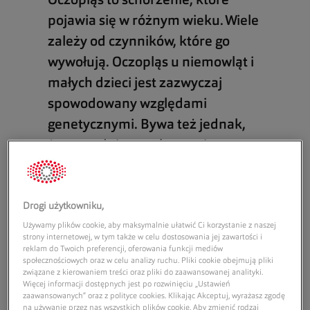
Oczopląs to schorzenie, które
pojawia się w różnym wieku. Wiele
zależy od czynników, które go
wywołują. Oczopląs u niemowląt i
małych dzieci jest zazwyczaj
spowodowany względami
genetycznymi. Bywa też jednak,
że powodują go schorzenia
okulistyczne, neurologiczne bądź
otorynolaryngologiczne.
Drogi użytkowniku,
Przeczytaj, co to jest oczopląs,
Używamy plików cookie, aby maksymalnie ułatwić Ci korzystanie z naszej
skąd się bierze i jak go
strony internetowej, w tym także w celu dostosowania jej zawartości i
zdiagnozować.
reklam do Twoich preferencji, oferowania funkcji mediów
społecznościowych oraz w celu analizy ruchu. Pliki cookie obejmują pliki
związane z kierowaniem treści oraz pliki do zaawansowanej analityki.
Czego dowiesz się z artykułu?
Więcej informacji dostępnych jest po rozwinięciu „Ustawień
zaawansowanych” oraz z polityce cookies. Klikając Akceptuj, wyrażasz zgodę
Oczopląs – co to jest?
na używanie przez nas wszystkich plików cookie. Aby zmienić rodzaj