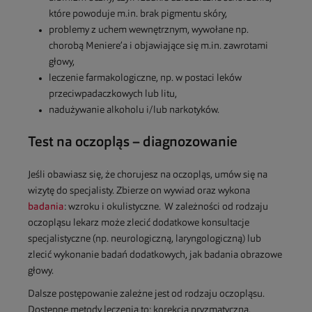
które powoduje m.in. brak pigmentu skóry,
problemy z uchem wewnętrznym, wywołane np.
chorobą Meniere’a i objawiające się m.in. zawrotami
głowy,
leczenie farmakologiczne, np. w postaci leków
przeciwpadaczkowych lub litu,
nadużywanie alkoholu i/lub narkotyków.
Test na oczopląs – diagnozowanie
Jeśli obawiasz się, że chorujesz na oczopląs, umów się na
wizytę do specjalisty. Zbierze on wywiad oraz wykona
badania
: wzroku i okulistyczne. W zależności od rodzaju
oczopląsu lekarz może zlecić dodatkowe konsultacje
specjalistyczne (np. neurologiczną, laryngologiczną) lub
zlecić wykonanie badań dodatkowych, jak badania obrazowe
głowy.
Dalsze postępowanie zależne jest od rodzaju oczopląsu.
Dostępne metody leczenia to: korekcja pryzmatyczna,