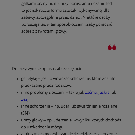
gałkami ocznymi, np. przy poruszaniu uszami. Jest
to jednak raczej forma sztuczki wykonywanej dla
zabawy, szczególnie przez dzieci. Niektóre osoby
poruszają też w ten sposób oczami, żeby poradzić
sobie z zawrotami głowy.
Do przyczyn oczopląsu zalicza się m.in.:
genetykę – jest to wówczas schorzenie, które zostało
przekazane przez rodziców,
inne problemy z oczami – takie jak
zaćma
,
jaskra
lub
zez
,
inne schorzenia – np. udar lub stwardnienie rozsiane
(SM),
urazy głowy – np. uderzenia, w wyniku których dochodzi
do uszkodzenia mózgu,
albinizm oczny, czyli rzadkie dziedziczne schorzenie,