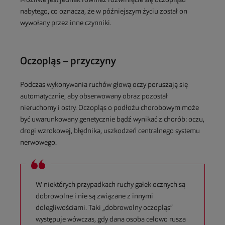
Możliwe jest jednak również rozwinięcie się oczopląsu
nabytego, co oznacza, że w późniejszym życiu został on
wywołany przez inne czynniki.
Oczopląs – przyczyny
Podczas wykonywania ruchów głową oczy poruszają się
automatycznie, aby obserwowany obraz pozostał
nieruchomy i ostry. Oczopląs o podłożu chorobowym może
być uwarunkowany genetycznie bądź wynikać z chorób: oczu,
drogi wzrokowej, błędnika, uszkodzeń centralnego systemu
nerwowego.
W niektórych przypadkach ruchy gałek ocznych są
dobrowolne i nie są związane z innymi
dolegliwościami. Taki „dobrowolny oczopląs”
występuje wówczas, gdy dana osoba celowo rusza