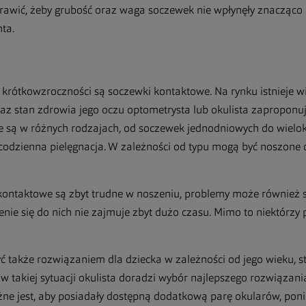
rawić, żeby grubość oraz waga soczewek nie wpłynęły znacząco 
ta.
ótkowzroczności są soczewki kontaktowe. Na rynku istnieje wi
raz stan zdrowia jego oczu optometrysta lub okulista zaproponuj
 są w różnych rodzajach, od soczewek jednodniowych do wielok
codzienna pielęgnacja. W zależności od typu mogą być noszone 
kontaktowe są zbyt trudne w noszeniu, problemy może również s
nie się do nich nie zajmuje zbyt dużo czasu. Mimo to niektórzy 
także rozwiązaniem dla dziecka w zależności od jego wieku, sto
w takiej sytuacji okulista doradzi wybór najlepszego rozwiązan
ne jest, aby posiadały dostępną dodatkową parę okularów, poni