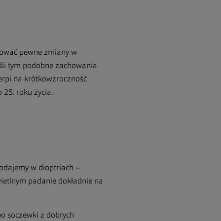
rwować pewne zmiany w
Jeśli tym podobne zachowania
ierpi na krótkowzroczność
 25. roku życia.
podajemy w dioptriach –
ietlnym padanie dokładnie na
po soczewki z dobrych