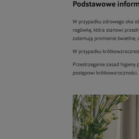
Podstawowe informa
W przypadku zdrowego oka obr
rogówkę, która stanowi przedn
załamują promienie świetlne, 
W przypadku krótkowzrocznośc
Przestrzeganie zasad higieny p
postępowi krótkowzroczności.