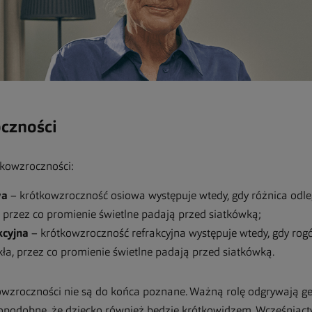
czności
tkowzroczności:
wa
– krótkowzroczność osiowa występuje wtedy, gdy różnica odl
, przez co promienie świetlne padają przed siatkówką;
kcyjna
– krótkowzroczność refrakcyjna występuje wtedy, gdy rogów
ła, przez co promienie świetlne padają przed siatkówką.
zroczności nie są do końca poznane. Ważną rolę odgrywają geny
opodobne, że dziecko również będzie krótkowidzem. Wcześniact