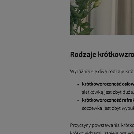
Rodzaje kr
ó
tkowzro
Wyróżnia się dwa rodzaje kró
kr
ó
tkowzroczność osio
siatkówką jest zbyt duża
kr
ó
tkowzroczność refra
soczewka jest zbyt wypuk
Przyczyny powstawania krótkow
krótkowidzami, istnieje prawd