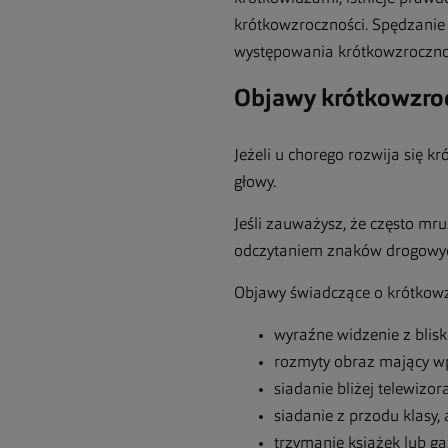
krótkowzroczności. Spędzanie 
występowania krótkowzroczno
Objawy kr
ó
tkowzro
Jeżeli u chorego rozwija się 
głowy.
Jeśli zauważysz, że często mru
odczytaniem znaków drogowych
Objawy świadczące o krótkowz
wyraźne widzenie z blisk
rozmyty obraz mający wp
siadanie bliżej telewizora
siadanie z przodu klasy, 
trzymanie książek lub ga