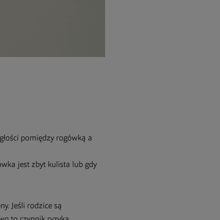
egłości pomiędzy rogówką a
ka jest zbyt kulista lub gdy
. Jeśli rodzice są
wo to czynnik ryzyka