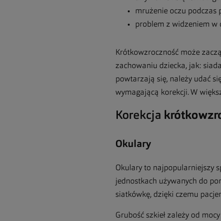
mrużenie oczu podczas pa
problem z widzeniem w c
Krótkowzroczność może zaczą
zachowaniu dziecka, jak: siada
powtarzają się, należy udać s
wymagającą korekcji. W większo
Korekcja
kr
ó
tkowzr
Okulary
Okulary to najpopularniejszy 
jednostkach używanych do pom
siatkówkę, dzięki czemu pacjen
Grubość szkieł zależy od moc