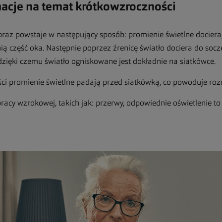
cje na temat kr
ó
tkowzroczności
az powstaje w następujący sposób: promienie świetlne dociera
ią część oka. Następnie poprzez źrenicę światło dociera do so
dzięki czemu światło ogniskowane jest dokładnie na siatkówce.
i promienie świetlne padają przed siatkówką, co powoduje roz
racy wzrokowej, takich jak: przerwy, odpowiednie oświetlenie t