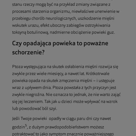
stanu rzeczy mogą być na przykład zmiany związane z
procesami starzenia organizmu, niewłaściwe unerwienie w
przebiegu chorób neurologicznych, uszkodzenie mięśni
wskutek urazu, efekt uboczny zabiegów ostrzykiwania
toksyną botulinową, nadmierne obciążenie powieki guz.
Czy opadająca powieka to poważne
schorzenie?
Ptoza występująca na skutek osłabienia mięśni rozwija się
zwykle przez wiele miesięcy, a nawet lat. Krótkotrwale
powieka opada na skutek zmęczenia mięśni – i ustępuje
wraz z upływem dnia. Ptoza powstała z tych przyczyn jest
zwykle niegroźna. Nie oznacza to jednak, że nie warto zająć
się jej leczeniem. Tak jak u dzieci może wpływać na wzrok
lub powodować ból szyi.
Jeśli Twoje powieki opadły w ciągu paru dni czy nawet
5
godzin
, z dużym prawdopodobieństwem możesz
potraktować to jako symptom znacznie poważniejszego