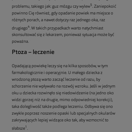
5
problemu, takiego jak: guz mózgu czy wylew
. Zaniepokoić
powinno Cię również, gdy opadanie powiek ma miejsce o
różnych porach, a nawet dotyczy raz jednego oka, raz
4
drugiego
. W takich przypadkach warto natychmiast
skonsultować się z lekarzem, ponieważ sytuacja może być
poważna.
Ptoza – leczenie
Opadającą powiekę leczy się na kilka sposobów, w tym
farmakologicznie i operacyjnie. U małego dziecka z
wrodzoną ptozą warto zacząć leczenie od razu, by
schorzenie nie wpływało na rozwój wzroku. Jeśli w jednym
oku u dziecka rozwinęło się niedowidzenie (na jedno oko
widzi gorzej niż na drugie, mimo odpowiedniej korekcji),
taka dolegliwość także podlega leczeniu. Odbywa się ono
zwykle poprzez noszenie opaski lub specjalnych okularów
zakrywających lepiej widzące oko tak, aby wzmocnić to
1
słabsze
.