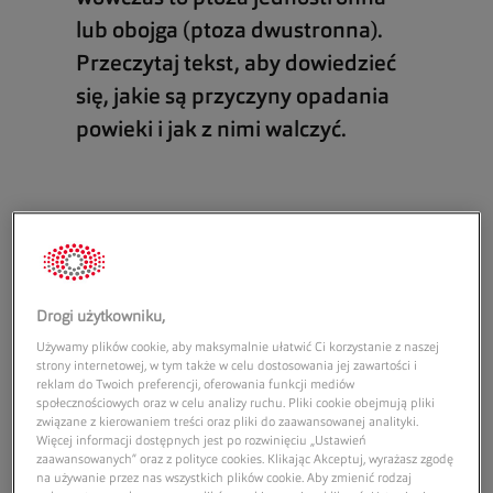
lub obojga (ptoza dwustronna).
Przeczytaj tekst, aby dowiedzieć
się, jakie są przyczyny opadania
powieki i jak z nimi walczyć.
Czytaj więcej...
10 mitów dotyczących soczewek
kontaktowych
Drogi użytkowniku,
Okulary do komputera z filtrem światła
Używamy plików cookie, aby maksymalnie ułatwić Ci korzystanie z naszej
niebiesko-fioletowego. Jak je wybrać?
strony internetowej, w tym także w celu dostosowania jej zawartości i
reklam do Twoich preferencji, oferowania funkcji mediów
Astygmatyzm: jak dobrać soczewki
społecznościowych oraz w celu analizy ruchu. Pliki cookie obejmują pliki
kontaktowe toryczne?
związane z kierowaniem treści oraz pliki do zaawansowanej analityki.
Astygmatyzm i soczewki kontaktowe -
Więcej informacji dostępnych jest po rozwinięciu „Ustawień
zaawansowanych” oraz z polityce cookies. Klikając Akceptuj, wyrażasz zgodę
same fakty!
na używanie przez nas wszystkich plików cookie. Aby zmienić rodzaj