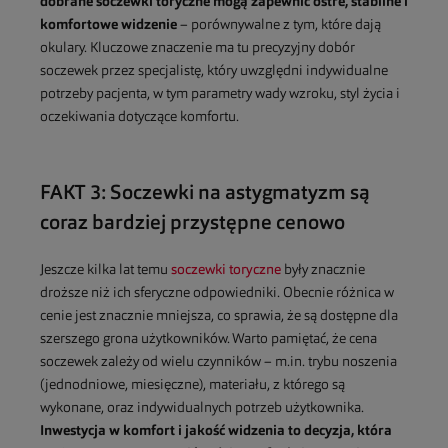
dobrane soczewki toryczne mogą zapewnić ostre, stabilne i
komfortowe widzenie
– porównywalne z tym, które dają
okulary. Kluczowe znaczenie ma tu precyzyjny dobór
soczewek przez specjalistę, który uwzględni indywidualne
potrzeby pacjenta, w tym parametry wady wzroku, styl życia i
oczekiwania dotyczące komfortu.
FAKT 3: Soczewki na astygmatyzm są
coraz bardziej przystępne cenowo
Jeszcze kilka lat temu
soczewki toryczne
były znacznie
droższe niż ich sferyczne odpowiedniki. Obecnie różnica w
cenie jest znacznie mniejsza, co sprawia, że są dostępne dla
szerszego grona użytkowników. Warto pamiętać, że cena
soczewek zależy od wielu czynników – m.in. trybu noszenia
(jednodniowe, miesięczne), materiału, z którego są
wykonane, oraz indywidualnych potrzeb użytkownika.
Inwestycja w komfort i jakość widzenia to decyzja, która