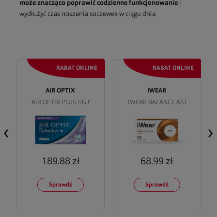
może znacząco poprawić codzienne funkcjonowanie
i
wydłużyć czas noszenia soczewek w ciągu dnia.
AIR OPTIX
IWEAR
ATISM
AIR OPTIX PLUS HG MULTIOFOCAL
IWEAR BALANCE ASTIGMATISM
‹
›
68.99 zł
189.88 zł
Sprawdź
Sprawdź