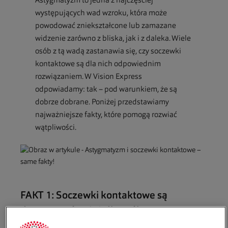
Astygmatyzm to jedna z najczęściej
występujących wad wzroku, która może
powodować zniekształcone lub zamazane
widzenie zarówno z bliska, jak i z daleka. Wiele
osób z tą wadą zastanawia się, czy soczewki
kontaktowe są dla nich odpowiednim
rozwiązaniem. W Vision Express
odpowiadamy: tak – pod warunkiem, że są
dobrze dobrane. Poniżej przedstawiamy
najważniejsze fakty, które pomogą rozwiać
wątpliwości.
FAKT 1: Soczewki kontaktowe są
dostępne również dla osób z
astygmatyzmem